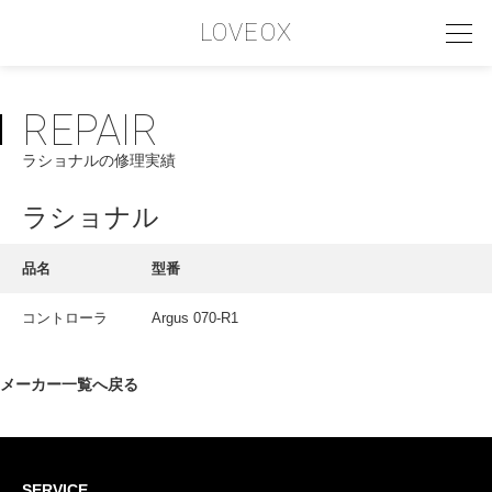
LOVEOX
REPAIR
PHILOSOPHY
ラショナルの修理実績
フィロソフィー
COMPANY PROFILE
ラショナル
会社情報
品名
型番
SERVICE
コントローラ
Argus 070-R1
サービス内容
INTERVIEW
メーカー一覧へ戻る
お客様インタビュー
RECRUIT
SERVICE