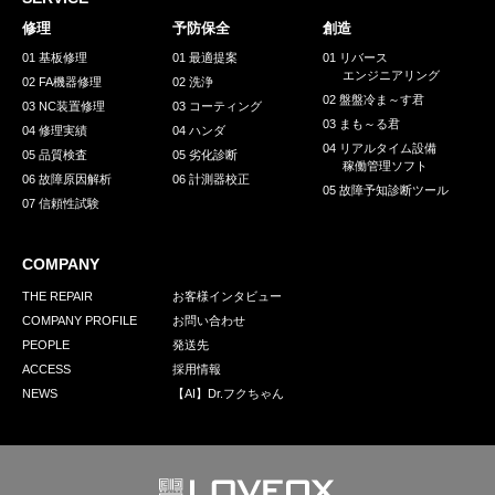
採用情報
修理
予防保全
創造
GREEN CHALLENGE
01 基板修理
01 最適提案
01 リバース
エンジニアリング
02 FA機器修理
02 洗浄
環境への取り組み
02 盤盤冷ま～す君
03 NC装置修理
03 コーティング
03 まも～る君
/
04 修理実績
04 ハンダ
お問い合わせ
発送先
04 リアルタイム設備
05 品質検査
05 劣化診断
稼働管理ソフト
06 故障原因解析
06 計測器校正
05 故障予知診断ツール
07 信頼性試験
COMPANY
THE REPAIR
お客様インタビュー
COMPANY PROFILE
お問い合わせ
PEOPLE
発送先
ACCESS
採用情報
NEWS
【AI】Dr.フクちゃん