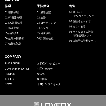
採用情報
修理
予防保全
創造
GREEN CHALLENGE
01 基板修理
01 最適提案
01 リバース
エンジニアリング
02 FA機器修理
02 洗浄
環境への取り組み
02 盤盤冷ま～す君
03 NC装置修理
03 コーティング
03 まも～る君
/
04 修理実績
04 ハンダ
お問い合わせ
発送先
04 リアルタイム設備
05 品質検査
05 劣化診断
稼働管理ソフト
06 故障原因解析
06 計測器校正
05 故障予知診断ツール
07 信頼性試験
COMPANY
THE REPAIR
お客様インタビュー
COMPANY PROFILE
お問い合わせ
PEOPLE
発送先
ACCESS
採用情報
NEWS
【AI】Dr.フクちゃん