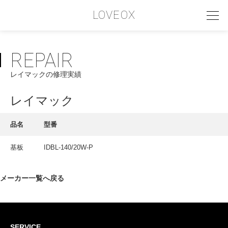
LOVEOX
REPAIR
PHILOSOPHY
レイマックの修理実績
フィロソフィー
COMPANY PROFILE
レイマック
会社情報
品名
型番
SERVICE
基板
IDBL-140/20W-P
サービス内容
INTERVIEW
メーカー一覧へ戻る
お客様インタビュー
RECRUIT
SERVICE