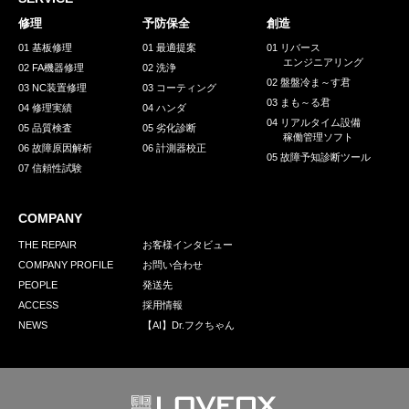
採用情報
修理
予防保全
創造
GREEN CHALLENGE
01 基板修理
01 最適提案
01 リバース
エンジニアリング
02 FA機器修理
02 洗浄
環境への取り組み
02 盤盤冷ま～す君
03 NC装置修理
03 コーティング
03 まも～る君
/
04 修理実績
04 ハンダ
お問い合わせ
発送先
04 リアルタイム設備
05 品質検査
05 劣化診断
稼働管理ソフト
06 故障原因解析
06 計測器校正
05 故障予知診断ツール
07 信頼性試験
COMPANY
THE REPAIR
お客様インタビュー
COMPANY PROFILE
お問い合わせ
PEOPLE
発送先
ACCESS
採用情報
NEWS
【AI】Dr.フクちゃん