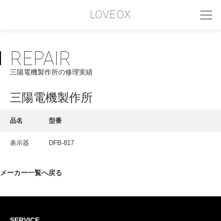
LOVEOX
REPAIR
PHILOSOPHY
三陽電機製作所の修理実績
フィロソフィー
COMPANY PROFILE
三陽電機製作所
会社情報
品名
型番
SERVICE
表示器
DFB-817
サービス内容
INTERVIEW
メーカー一覧へ戻る
お客様インタビュー
RECRUIT
SERVICE