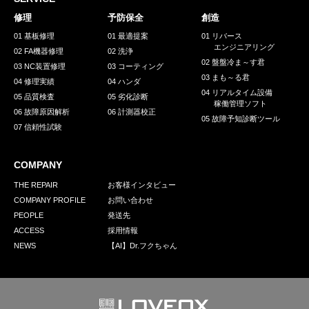
採用情報
修理
予防保全
創造
GREEN CHALLENGE
01 基板修理
01 最適提案
01 リバース
エンジニアリング
02 FA機器修理
02 洗浄
環境への取り組み
02 盤盤冷ま～す君
03 NC装置修理
03 コーティング
03 まも～る君
/
04 修理実績
04 ハンダ
お問い合わせ
発送先
04 リアルタイム設備
05 品質検査
05 劣化診断
稼働管理ソフト
06 故障原因解析
06 計測器校正
05 故障予知診断ツール
07 信頼性試験
COMPANY
THE REPAIR
お客様インタビュー
COMPANY PROFILE
お問い合わせ
PEOPLE
発送先
ACCESS
採用情報
NEWS
【AI】Dr.フクちゃん