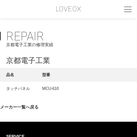
LOVEOX
REPAIR
PHILOSOPHY
京都電子工業の修理実績
フィロソフィー
COMPANY PROFILE
京都電子工業
会社情報
品名
型番
SERVICE
タッチパネル
MCU-610
サービス内容
INTERVIEW
メーカー一覧へ戻る
お客様インタビュー
RECRUIT
SERVICE