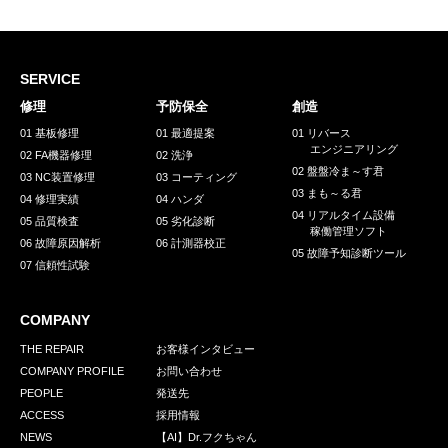
採用情報
GREEN CHALLENGE
SERVICE
環境への取り組み
修理
予防保全
創造
/
お問い合わせ
発送先
01 基板修理
01 最適提案
01 リバース
エンジニアリング
02 FA機器修理
02 洗浄
02 盤盤冷ま～す君
03 NC装置修理
03 コーティング
03 まも～る君
04 修理実績
04 ハンダ
04 リアルタイム設備
05 品質検査
05 劣化診断
稼働管理ソフト
06 故障原因解析
06 計測器校正
05 故障予知診断ツール
07 信頼性試験
COMPANY
THE REPAIR
お客様インタビュー
COMPANY PROFILE
お問い合わせ
PEOPLE
発送先
ACCESS
採用情報
NEWS
【AI】Dr.フクちゃん