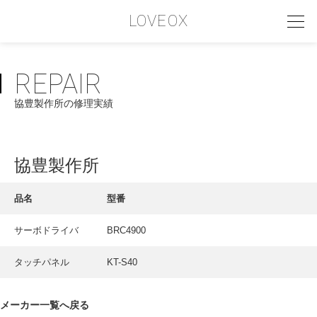
LOVEOX
REPAIR
PHILOSOPHY
協豊製作所の修理実績
フィロソフィー
COMPANY PROFILE
協豊製作所
会社情報
SERVICE
品名
型番
サービス内容
サーボドライバ
BRC4900
INTERVIEW
タッチパネル
KT-S40
お客様インタビュー
RECRUIT
メーカー一覧へ戻る