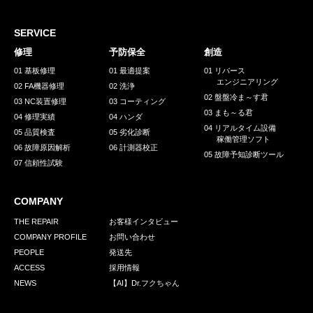
SERVICE
修理
予防保全
創造
01 基板修理
01 最適提案
01 リバース
エンジニアリング
02 FA機器修理
02 洗浄
02 盤盤冷ま～す君
03 NC装置修理
03 コーティング
03 まも～る君
04 修理実績
04 ハンダ
04 リアルタイム設備
05 品質検査
05 劣化診断
稼働管理ソフト
06 故障原因解析
06 計測器校正
05 故障予知診断ツール
07 信頼性試験
COMPANY
THE REPAIR
お客様インタビュー
COMPANY PROFILE
お問い合わせ
PEOPLE
発送先
ACCESS
採用情報
NEWS
【AI】Dr.フクちゃん