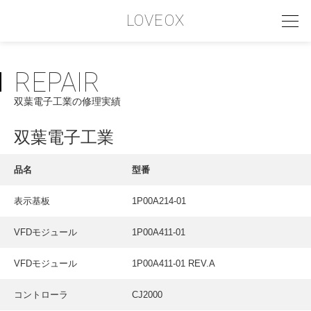
LOVEOX
REPAIR
PHILOSOPHY
双葉電子工業の修理実績
フィロソフィー
COMPANY PROFILE
双葉電子工業
会社情報
品名
型番
SERVICE
表示基板
1P00A214-01
サービス内容
VFDモジュール
1P00A411-01
INTERVIEW
お客様インタビュー
VFDモジュール
1P00A411-01 REV.A
RECRUIT
コントローラ
CJ2000