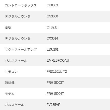
採用情報
コントローラボックス
CK0003
GREEN CHALLENGE
デジタルカウンタ
CN3000
環境への取り組み
基板
CT82.B
/
お問い合わせ
発送先
デジタルカウンタ
CX3014
マグネスケールアンプ
EDU201
パルススケール
EMRLBFOOAU
リモコン
FRD1201U-T2
無線機
FRH-SD03T
モデム
FRH-SD04T
パルスケール
FV235VR