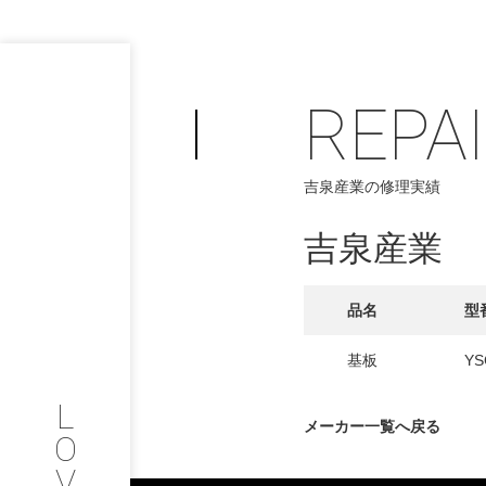
REPA
PHILOSOP
/
吉泉産業の修理実績
お問い合わせ
発
吉泉産業
フィロソフィー
COMPANY
品名
型
PROFILE
基板
YS
L
会社情報
メーカー一覧へ戻る
O
V