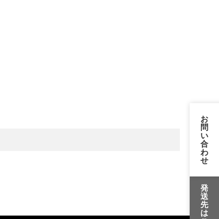
お
問
い
合
わ
せ
発
送
先
は