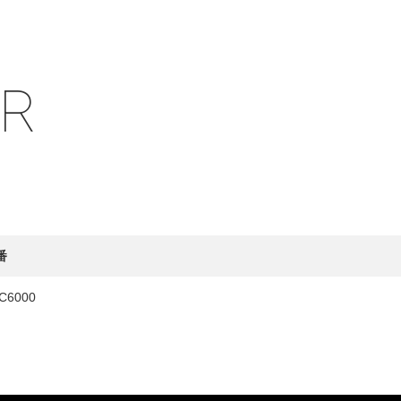
IR
HY
送先
番
C6000