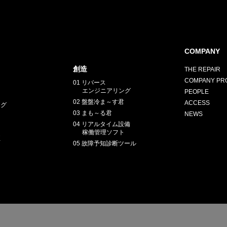
COMPANY
創造
THE REPAIR
COMPANY PRO
01 リバース
エンジニアリング
PEOPLE
02 盤盤冷ま～す君
ACCESS
ング
03 まも～る君
NEWS
04 リアルタイム設備
稼働管理ソフト
正
05 故障予知診断ツール
E