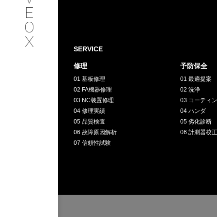
SERVICE
E
O
サービス内容
X
SERVICE
INTERVIEW
修理
予防保全
01 基板修理
01 最適提案
お客様インタビュー
02 FA機器修理
02 洗浄
03 NC装置修理
03 コーティ
RECRUIT
04 修理実績
04 ハンダ
05 品質検査
05 劣化診断
06 故障原因解析
06 計測器校
採用情報
07 信頼性試験
GREEN
CHALLENG
環境への取り組み