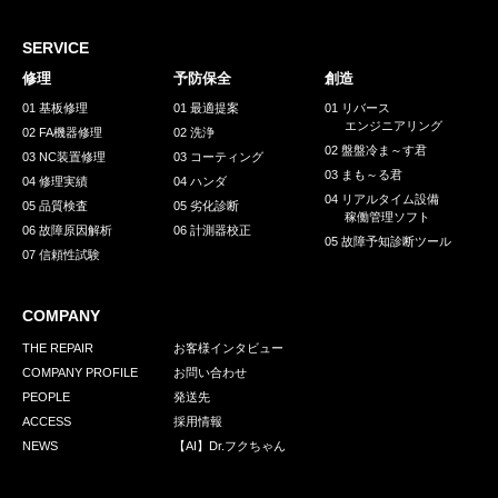
採用情報
GREEN CHALLENGE
SERVICE
修理
予防保全
創造
環境への取り組み
01 基板修理
01 最適提案
01 リバース
エンジニアリング
/
02 FA機器修理
02 洗浄
お問い合わせ
発送先
02 盤盤冷ま～す君
03 NC装置修理
03 コーティング
03 まも～る君
04 修理実績
04 ハンダ
04 リアルタイム設備
05 品質検査
05 劣化診断
稼働管理ソフト
06 故障原因解析
06 計測器校正
05 故障予知診断ツール
07 信頼性試験
COMPANY
THE REPAIR
お客様インタビュー
COMPANY PROFILE
お問い合わせ
PEOPLE
発送先
ACCESS
採用情報
NEWS
【AI】Dr.フクちゃん