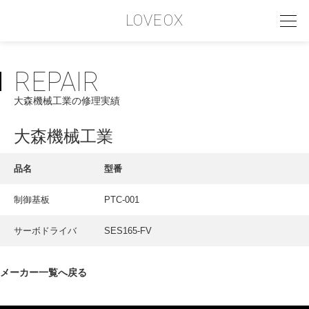
LOVEOX
REPAIR
PHILOSOPHY
大森機械工業の修理実績
フィロソフィー
COMPANY PROFILE
大森機械工業
会社情報
品名
型番
SERVICE
制御基板
PTC-001
サービス内容
サーボドライバ
SES165-FV
INTERVIEW
お客様インタビュー
メーカー一覧へ戻る
RECRUIT