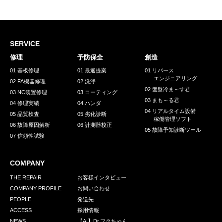
採用情報
GREEN CHALLENGE
環境への取り組み
SERVICE
修理
予防保全
創造
/
お問い合わせ
発送先
01 基板修理
01 最適提案
01 リバース
エンジニアリング
02 FA機器修理
02 洗浄
02 盤盤冷ま～す君
03 NC装置修理
03 コーティング
03 まも～る君
04 修理実績
04 ハンダ
04 リアルタイム設備
05 品質検査
05 劣化診断
稼働管理ソフト
06 故障原因解析
06 計測器校正
05 故障予知診断ツール
07 信頼性試験
COMPANY
THE REPAIR
お客様インタビュー
COMPANY PROFILE
お問い合わせ
PEOPLE
発送先
ACCESS
採用情報
NEWS
【AI】Dr.フクちゃん