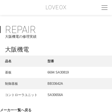
LOVEOX
REPAIR
PHILOSOPHY
大阪機電の修理実績
フィロソフィー
COMPANY PROFILE
大阪機電
会社情報
品名
型番
SERVICE
基板
6694 SA30819
サービス内容
制御基板
BB33642A
INTERVIEW
お客様インタビュー
コントローラユニット
SA30656A
RECRUIT
メーカー一覧へ戻る