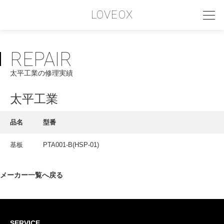
LOVEOX
REPAIR
PHILOSOPHY
太平工業の修理実績
フィロソフィー
COMPANY PROFILE
太平工業
会社情報
品名
型番
SERVICE
基板
PTA001-B(HSP-01)
サービス内容
INTERVIEW
メーカー一覧へ戻る
お客様インタビュー
RECRUIT
SERVICE