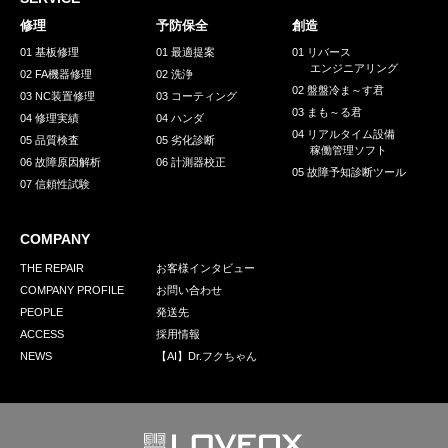
採用情報
修理
予防保全
創造
GREEN CHALLENGE
01 基板修理
01 最適提案
01 リバース
エンジニアリング
02 FA機器修理
02 洗浄
環境への取り組み
02 盤盤冷ま～す君
03 NC装置修理
03 コーティング
03 まも～る君
/
04 修理実績
04 ハンダ
お問い合わせ
発送先
04 リアルタイム設備
05 品質検査
05 劣化診断
稼働管理ソフト
06 故障原因解析
06 計測器校正
05 故障予知診断ツール
07 信頼性試験
COMPANY
THE REPAIR
お客様インタビュー
COMPANY PROFILE
お問い合わせ
PEOPLE
発送先
ACCESS
採用情報
NEWS
【AI】Dr.フクちゃん