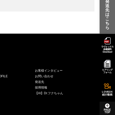
発
送
先
は
こ
ち
ら
ラヴォックス
各種資料
Download
ヒアリング
お客様インタビュー
フォーム
FILE
お問い合わせ
発送先
採用情報
LOVEOX
【AI】Dr.フクちゃん
紹介動画