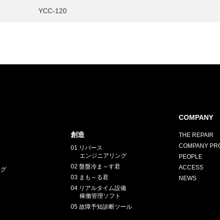
YCC-120
COMPANY
創造
THE REPAIR
COMPANY PRO
01 リバース
エンジニアリング
PEOPLE
02 盤盤冷ま～す君
ACCESS
ング
03 まも～る君
NEWS
04 リアルタイム設備
稼働管理ソフト
正
05 故障予知診断ツール