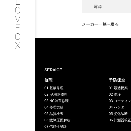
L
会社情報
電源
O
V
SERVICE
メーカー一覧へ戻る
E
O
サービス内容
X
INTERVIEW
お客様インタビュー
SERVICE
修理
予防保全
RECRUIT
01 基板修理
01 最適提案
02 FA機器修理
02 洗浄
採用情報
03 NC装置修理
03 コーティ
04 修理実績
04 ハンダ
05 品質検査
05 劣化診断
GREEN
06 故障原因解析
06 計測器校
07 信頼性試験