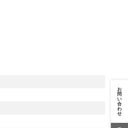
お
問
い
合
わ
せ