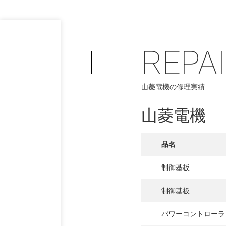
REPA
山菱電機の修理実績
山菱電機
PHILOSOP
/
お問い合わせ
発
品名
フィロソフィー
制御基板
COMPANY
制御基板
PROFILE
パワーコントローラ