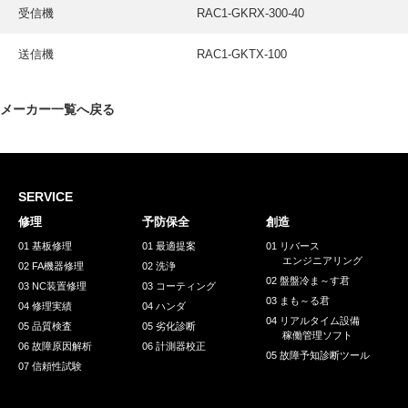
受信機
RAC1-GKRX-300-40
送信機
RAC1-GKTX-100
メーカー一覧へ戻る
SERVICE
修理
予防保全
創造
01 基板修理
01 最適提案
01 リバース
エンジニアリング
02 FA機器修理
02 洗浄
02 盤盤冷ま～す君
03 NC装置修理
03 コーティング
03 まも～る君
04 修理実績
04 ハンダ
04 リアルタイム設備
05 品質検査
05 劣化診断
稼働管理ソフト
06 故障原因解析
06 計測器校正
05 故障予知診断ツール
07 信頼性試験