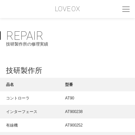
LOVEOX
REPAIR
PHILOSOPHY
技研製作所の修理実績
フィロソフィー
COMPANY PROFILE
技研製作所
会社情報
SERVICE
品名
型番
サービス内容
コントローラ
AT90
INTERVIEW
インターフェース
AT900238
お客様インタビュー
RECRUIT
有線機
AT900252