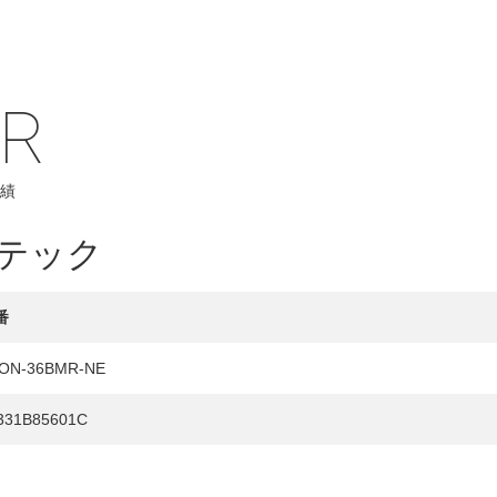
IR
績
HY
送先
テック
番
ON-36BMR-NE
331B85601C