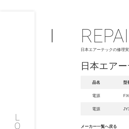
REPA
日本エアーテックの修理実
PHILOSOP
/
お問い合わせ
発
日本エアー
フィロソフィー
品名
型
COMPANY
電源
FX
PROFILE
電源
JY
L
会社情報
O
メーカー一覧へ戻る