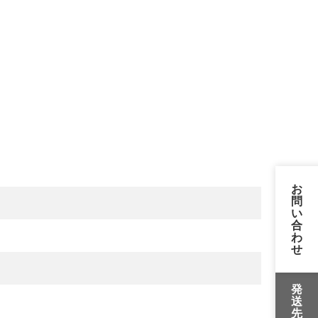
お
問
い
合
わ
せ
発
送
先