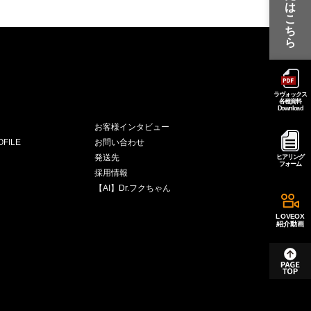
は
こ
ち
ら
ラヴォックス
各種資料
Download
お客様インタビュー
FILE
お問い合わせ
発送先
ヒアリング
フォーム
採用情報
【AI】Dr.フクちゃん
LOVEOX
紹介動画