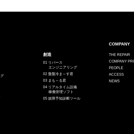
COMPANY
創造
THE REPAIR
COMPANY PRO
01 リバース
エンジニアリング
PEOPLE
02 盤盤冷ま～す君
ACCESS
ング
03 まも～る君
NEWS
04 リアルタイム設備
稼働管理ソフト
正
05 故障予知診断ツール
E