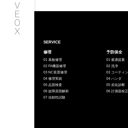
V
SERVICE
E
O
サービス内容
X
INTERVIEW
SERVICE
修理
予防保全
お客様インタビュー
01 基板修理
01 最適提案
02 FA機器修理
02 洗浄
RECRUIT
03 NC装置修理
03 コーティ
04 修理実績
04 ハンダ
05 品質検査
05 劣化診断
採用情報
06 故障原因解析
06 計測器校
07 信頼性試験
GREEN
CHALLENG