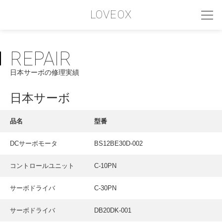
LOVEOX
REPAIR
PHILOSOPHY
日本サーボの修理実績
フィロソフィー
COMPANY PROFILE
日本サーボ
会社情報
品名
型番
SERVICE
DCサーボモータ
BS12BE30D-002
サービス内容
コントロールユニット
C-10PN
INTERVIEW
お客様インタビュー
サーボドライバ
C-30PN
RECRUIT
サーボドライバ
DB20DK-001