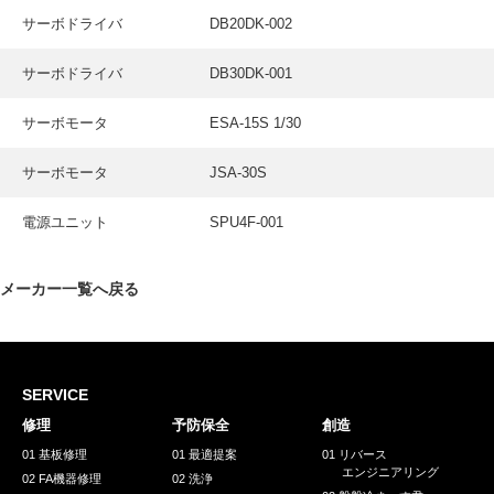
採用情報
サーボドライバ
DB20DK-002
GREEN CHALLENGE
サーボドライバ
DB30DK-001
環境への取り組み
サーボモータ
ESA-15S 1/30
/
お問い合わせ
発送先
サーボモータ
JSA-30S
電源ユニット
SPU4F-001
メーカー一覧へ戻る
SERVICE
修理
予防保全
創造
01 基板修理
01 最適提案
01 リバース
エンジニアリング
02 FA機器修理
02 洗浄