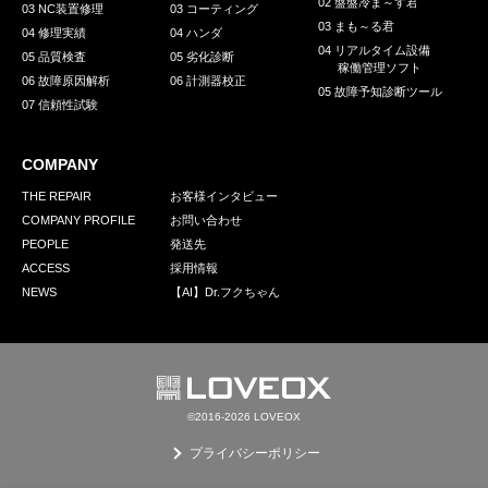
02 盤盤冷ま～す君
03 NC装置修理
03 コーティング
03 まも～る君
04 修理実績
04 ハンダ
04 リアルタイム設備
05 品質検査
05 劣化診断
稼働管理ソフト
06 故障原因解析
06 計測器校正
05 故障予知診断ツール
07 信頼性試験
COMPANY
THE REPAIR
お客様インタビュー
COMPANY PROFILE
お問い合わせ
PEOPLE
発送先
ACCESS
採用情報
NEWS
【AI】Dr.フクちゃん
©2016-2026 LOVEOX
プライバシーポリシー