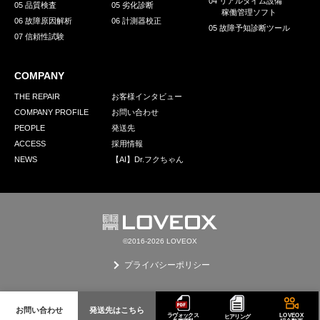
04 リアルタイム設備
05 品質検査
05 劣化診断
稼働管理ソフト
06 故障原因解析
06 計測器校正
05 故障予知診断ツール
07 信頼性試験
COMPANY
THE REPAIR
お客様インタビュー
COMPANY PROFILE
お問い合わせ
PEOPLE
発送先
ACCESS
採用情報
NEWS
【AI】Dr.フクちゃん
©2016-2026 LOVEOX
プライバシーポリシー
お問い合わせ
発送先はこちら
ラヴォックス
LOVEOX
ヒアリング