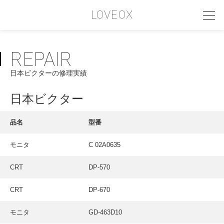
LOVEOX
REPAIR
PHILOSOPHY
日本ビクターの修理実績
フィロソフィー
COMPANY PROFILE
日本ビクター
会社情報
品名
型番
SERVICE
モニタ
C 02A0635
サービス内容
CRT
DP-570
INTERVIEW
お客様インタビュー
CRT
DP-670
RECRUIT
モニタ
GD-463D10