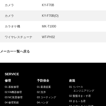
採用情報
カメラ
KY-F70B
GREEN CHALLENGE
カメラ
KY-F70B(O)
環境への取り組み
カラオケ機
MK-T1000
/
お問い合わせ
発送先
ワイヤレスチューナ
WT-PH32
メーカー一覧へ戻る
SERVICE
修理
予防保全
創造
01 基板修理
01 最適提案
01 リバース
エンジニアリング
02 FA機器修理
02 洗浄
02 盤盤冷ま～す君
03 NC装置修理
03 コーティング
03 まも～る君
04 修理実績
04 ハンダ