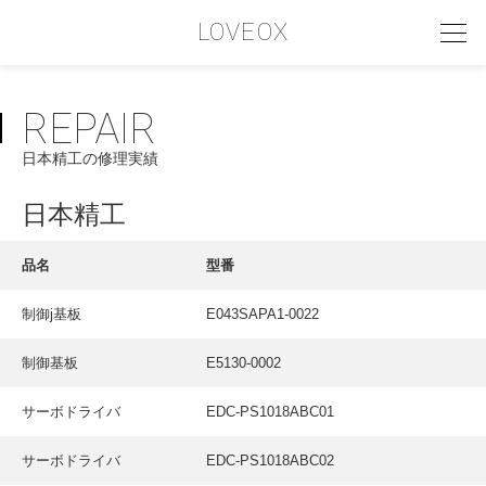
LOVEOX
REPAIR
PHILOSOPHY
日本精工の修理実績
フィロソフィー
COMPANY PROFILE
日本精工
会社情報
品名
型番
SERVICE
制御j基板
E043SAPA1-0022
サービス内容
制御基板
E5130-0002
INTERVIEW
お客様インタビュー
サーボドライバ
EDC-PS1018ABC01
RECRUIT
サーボドライバ
EDC-PS1018ABC02