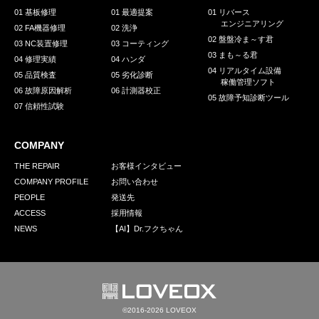
01 基板修理
01 最適提案
01 リバース
エンジニアリング
02 FA機器修理
02 洗浄
02 盤盤冷ま～す君
03 NC装置修理
03 コーティング
03 まも～る君
04 修理実績
04 ハンダ
04 リアルタイム設備
05 品質検査
05 劣化診断
稼働管理ソフト
06 故障原因解析
06 計測器校正
05 故障予知診断ツール
07 信頼性試験
COMPANY
THE REPAIR
お客様インタビュー
COMPANY PROFILE
お問い合わせ
PEOPLE
発送先
ACCESS
採用情報
NEWS
【AI】Dr.フクちゃん
©2016-2026 LOVEOX