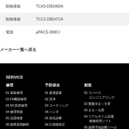
採用情報
制御基板
TCA3-1581465A
GREEN CHALLENGE
制御基板
TCC2-1581471A
環境への取り組み
電源
μPACS-3000Ⅱ
/
お問い合わせ
発送先
メーカー一覧へ戻る
SERVICE
修理
予防保全
創造
01 基板修理
01 最適提案
01 リバース
エンジニアリング
02 FA機器修理
02 洗浄
02 盤盤冷ま～す君
03 NC装置修理
03 コーティング
03 まも～る君
04 修理実績
04 ハンダ
04 リアルタイム設備
05 品質検査
05 劣化診断
稼働管理ソフト
06 故障原因解析
06 計測器校正
05 故障予知診断ツール