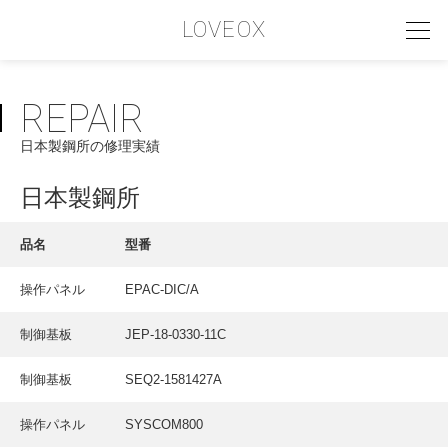
LOVEOX
REPAIR
PHILOSOPHY
日本製鋼所の修理実績
フィロソフィー
COMPANY PROFILE
日本製鋼所
会社情報
品名
型番
SERVICE
操作パネル
EPAC-DIC/A
サービス内容
制御基板
JEP-18-0330-11C
INTERVIEW
お客様インタビュー
制御基板
SEQ2-1581427A
RECRUIT
操作パネル
SYSCOM800