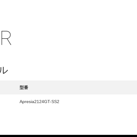
IR
HY
送先
ル
型番
Apresia2124GT-SS2