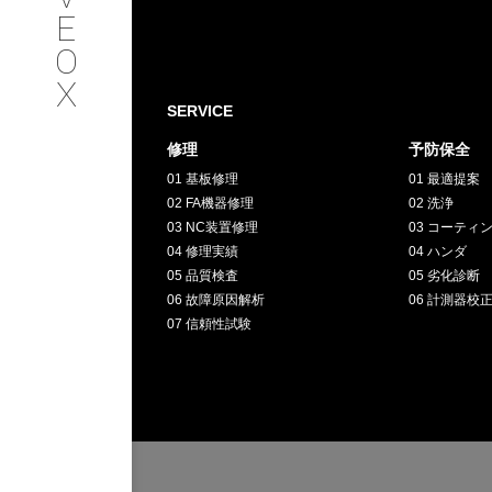
SERVICE
E
O
サービス内容
X
SERVICE
INTERVIEW
修理
予防保全
01 基板修理
01 最適提案
お客様インタビュー
02 FA機器修理
02 洗浄
03 NC装置修理
03 コーティ
RECRUIT
04 修理実績
04 ハンダ
05 品質検査
05 劣化診断
06 故障原因解析
06 計測器校
採用情報
07 信頼性試験
GREEN
CHALLENG
環境への取り組み