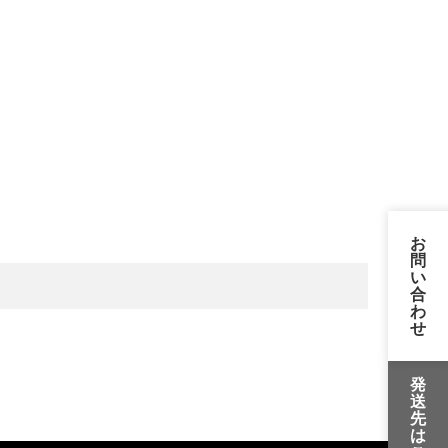
お
問
い
合
わ
せ
発
送
先
は