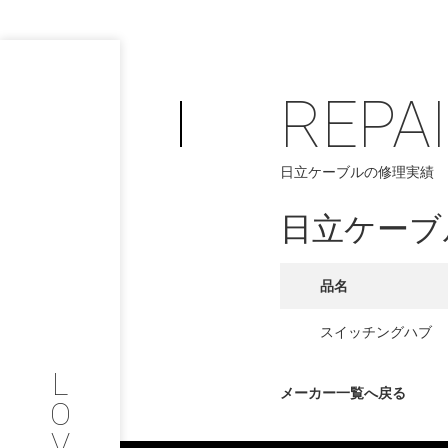
REPA
PHILOSOP
/
日立ケーブルの修理実績
お問い合わせ
発
日立ケーブ
フィロソフィー
COMPANY
品名
PROFILE
スイッチングハブ
L
会社情報
メーカー一覧へ戻る
O
V