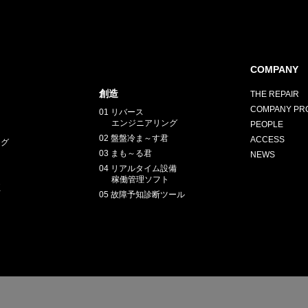
COMPANY
創造
THE REPAIR
COMPANY PRO
01 リバース
エンジニアリング
PEOPLE
02 盤盤冷ま～す君
ACCESS
ング
03 まも～る君
NEWS
04 リアルタイム設備
稼働管理ソフト
正
05 故障予知診断ツール
E