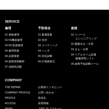
採用情報
GREEN CHALLENGE
環境への取り組み
SERVICE
修理
予防保全
創造
/
お問い合わせ
発送先
01 基板修理
01 最適提案
01 リバース
エンジニアリング
02 FA機器修理
02 洗浄
02 盤盤冷ま～す君
03 NC装置修理
03 コーティング
03 まも～る君
04 修理実績
04 ハンダ
04 リアルタイム設備
05 品質検査
05 劣化診断
稼働管理ソフト
06 故障原因解析
06 計測器校正
05 故障予知診断ツール
07 信頼性試験
COMPANY
THE REPAIR
お客様インタビュー
COMPANY PROFILE
お問い合わせ
PEOPLE
発送先
ACCESS
採用情報
NEWS
【AI】Dr.フクちゃん