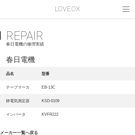
LOVEOX
REPAIR
PHILOSOPHY
春日電機の修理実績
フィロソフィー
COMPANY PROFILE
春日電機
会社情報
品名
型番
SERVICE
テープマーカ
EB-13C
サービス内容
静電気測定器
KSD-0109
INTERVIEW
お客様インタビュー
インバータ
KVFR222
RECRUIT
メーカー一覧へ戻る