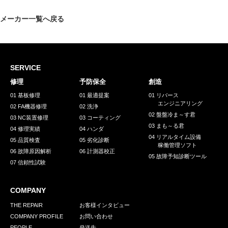
採用情報
メーカー一覧へ戻る
GREEN CHALLENGE
環境への取り組み
/
お問い合わせ
発送先
SERVICE
修理
予防保全
創造
01 基板修理
01 最適提案
01 リバース
エンジニアリング
02 FA機器修理
02 洗浄
02 盤盤冷ま～す君
03 NC装置修理
03 コーティング
03 まも～る君
04 修理実績
04 ハンダ
04 リアルタイム設備
05 品質検査
05 劣化診断
稼働管理ソフト
06 故障原因解析
06 計測器校正
05 故障予知診断ツール
07 信頼性試験
COMPANY
THE REPAIR
お客様インタビュー
COMPANY PROFILE
お問い合わせ
PEOPLE
発送先