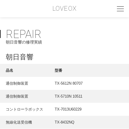
LOVEOX
REPAIR
PHILOSOPHY
朝日音響の修理実績
フィロソフィー
COMPANY PROFILE
朝日音響
会社情報
品名
型番
SERVICE
通信制御装置
TX-5612N 80707
サービス内容
通信制御装置
TX-5710N 10511
INTERVIEW
お客様インタビュー
コントローラボックス
TX-7013U60229
RECRUIT
無線化送受信機
TX-8432NQ