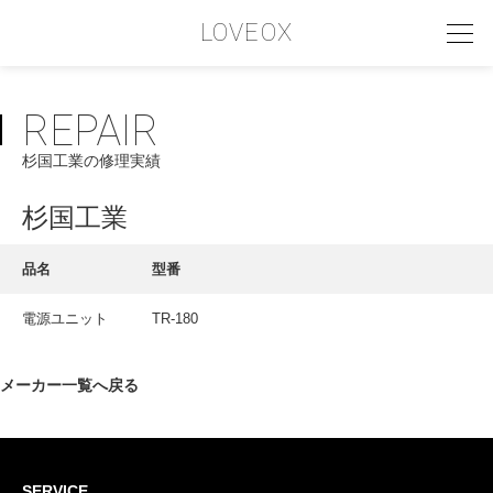
LOVEOX
REPAIR
PHILOSOPHY
杉国工業の修理実績
フィロソフィー
COMPANY PROFILE
杉国工業
会社情報
品名
型番
SERVICE
電源ユニット
TR-180
サービス内容
INTERVIEW
メーカー一覧へ戻る
お客様インタビュー
RECRUIT
SERVICE