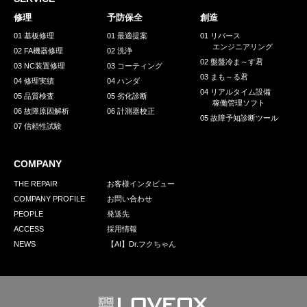
採用情報
修理
予防保全
創造
GREEN CHALLENGE
01 基板修理
01 最適提案
01 リバース
エンジニアリング
02 FA機器修理
02 洗浄
環境への取り組み
02 盤盤冷ま～す君
03 NC装置修理
03 コーティング
03 まも～る君
/
04 修理実績
04 ハンダ
お問い合わせ
発送先
04 リアルタイム設備
05 品質検査
05 劣化診断
稼働管理ソフト
06 故障原因解析
06 計測器校正
05 故障予知診断ツール
07 信頼性試験
COMPANY
THE REPAIR
お客様インタビュー
COMPANY PROFILE
お問い合わせ
PEOPLE
発送先
ACCESS
採用情報
NEWS
【AI】Dr.フクちゃん