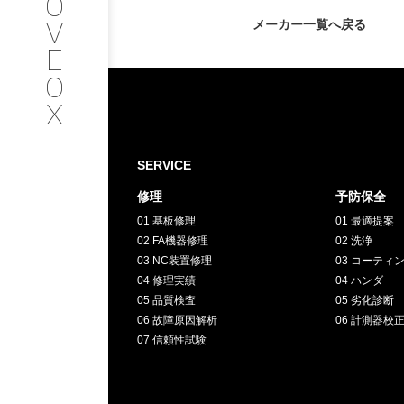
O
V
メーカー一覧へ戻る
SERVICE
E
O
サービス内容
X
INTERVIEW
SERVICE
お客様インタビュー
修理
予防保全
01 基板修理
01 最適提案
RECRUIT
02 FA機器修理
02 洗浄
03 NC装置修理
03 コーティ
04 修理実績
04 ハンダ
採用情報
05 品質検査
05 劣化診断
06 故障原因解析
06 計測器校
GREEN
07 信頼性試験
CHALLENG