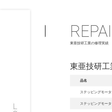
REPA
東亜技研工業の修理実績
PHILOSOP
/
お問い合わせ
発
東亜技研工
フィロソフィー
COMPANY
品名
ステッピングモータ
PROFILE
L
ステッピングモータ
会社情報