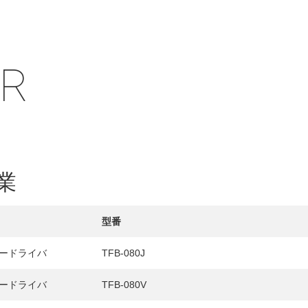
IR
HY
送先
業
型番
ードライバ
TFB-080J
ードライバ
TFB-080V