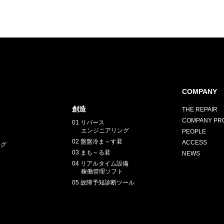
COMPANY
創造
THE REPAIR
COMPANY PRO
01 リバース
エンジニアリング
PEOPLE
02 盤盤冷ま～す君
ACCESS
ング
03 まも～る君
NEWS
04 リアルタイム設備
稼働管理ソフト
正
05 故障予知診断ツール
E