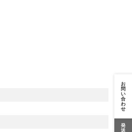
お
問
い
合
わ
せ
発
送