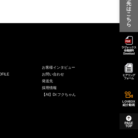
先
は
こ
ち
ら
ラヴォックス
各種資料
Download
お客様インタビュー
FILE
お問い合わせ
ヒアリング
フォーム
発送先
採用情報
【AI】Dr.フクちゃん
LOVEOX
紹介動画