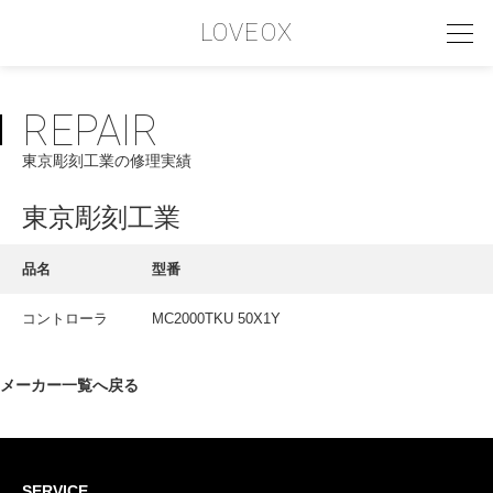
LOVEOX
REPAIR
PHILOSOPHY
東京彫刻工業の修理実績
フィロソフィー
COMPANY PROFILE
東京彫刻工業
会社情報
品名
型番
SERVICE
コントローラ
MC2000TKU 50X1Y
サービス内容
INTERVIEW
メーカー一覧へ戻る
お客様インタビュー
RECRUIT
SERVICE