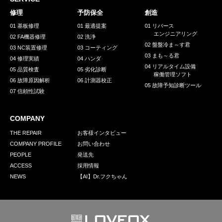
採用情報
修理
予防保全
創造
GREEN CHALLENGE
01 基板修理
01 最適提案
01 リバース
エンジニアリング
02 FA機器修理
02 洗浄
環境への取り組み
02 盤盤冷ま～す君
03 NC装置修理
03 コーティング
03 まも～る君
/
04 修理実績
04 ハンダ
お問い合わせ
発送先
04 リアルタイム設備
05 品質検査
05 劣化診断
稼働管理ソフト
06 故障原因解析
06 計測器校正
05 故障予知診断ツール
07 信頼性試験
COMPANY
THE REPAIR
お客様インタビュー
COMPANY PROFILE
お問い合わせ
PEOPLE
発送先
ACCESS
採用情報
NEWS
【AI】Dr.フクちゃん