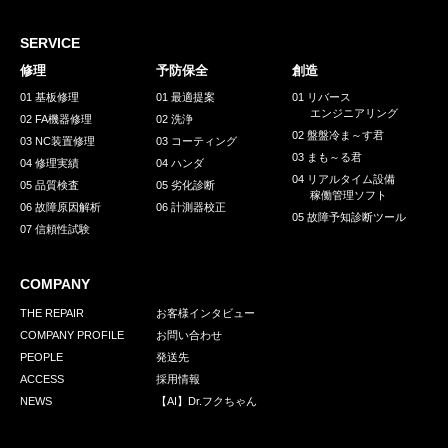
採用情報
GREEN CHALLENGE
SERVICE
修理
予防保全
創造
環境への取り組み
01 基板修理
01 最適提案
01 リバース
エンジニアリング
/
02 FA機器修理
02 洗浄
お問い合わせ
発送先
02 盤盤冷ま～す君
03 NC装置修理
03 コーティング
03 まも～る君
04 修理実績
04 ハンダ
04 リアルタイム設備
05 品質検査
05 劣化診断
稼働管理ソフト
06 故障原因解析
06 計測器校正
05 故障予知診断ツール
07 信頼性試験
COMPANY
THE REPAIR
お客様インタビュー
COMPANY PROFILE
お問い合わせ
PEOPLE
発送先
ACCESS
採用情報
NEWS
【AI】Dr.フクちゃん