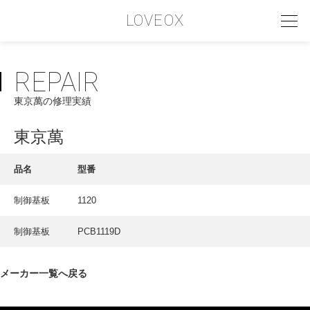
LOVEOX
REPAIR
PHILOSOPHY
東京萬の修理実績
フィロソフィー
COMPANY PROFILE
東京萬
会社情報
品名
型番
SERVICE
制御基板
1120
サービス内容
制御基板
PCB1119D
INTERVIEW
お客様インタビュー
メーカー一覧へ戻る
RECRUIT