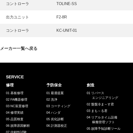
採用情報
コントローラ
TOLINE-SS
GREEN CHALLENGE
出力ユニット
F2-8R
環境への取り組み
コントローラ
KC-UNIT-01
/
お問い合わせ
発送先
メーカー一覧へ戻る
SERVICE
修理
予防保全
創造
01 基板修理
01 最適提案
01 リバース
エンジニアリング
02 FA機器修理
02 洗浄
02 盤盤冷ま～す君
03 NC装置修理
03 コーティング
03 まも～る君
04 修理実績
04 ハンダ
04 リアルタイム設備
05 品質検査
05 劣化診断
稼働管理ソフト
06 故障原因解析
06 計測器校正
05 故障予知診断ツール
07 信頼性試験