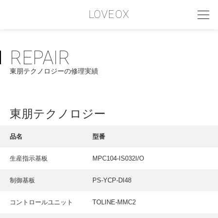
LOVEOX
REPAIR
PHILOSOPHY
東朋テクノロジーの修理実績
フィロソフィー
COMPANY PROFILE
東朋テクノロジー
会社情報
SERVICE
品名
型番
サービス内容
生産指示基板
MPC104-IS032I/O
INTERVIEW
制御基板
PS-YCP-DI48
お客様インタビュー
RECRUIT
コントロールユニット
TOLINE-MMC2