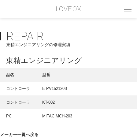
LOVEOX
REPAIR
PHILOSOPHY
東精エンジニアリングの修理実績
フィロソフィー
COMPANY PROFILE
東精エンジニアリング
会社情報
品名
型番
SERVICE
コントローラ
E-PV152120B
サービス内容
コントローラ
KT-002
INTERVIEW
お客様インタビュー
PC
MITAC MCH-203
RECRUIT
メーカー一覧へ戻る