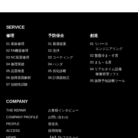
採用情報
GREEN CHALLENGE
環境への取り組み
SERVICE
修理
予防保全
創造
/
お問い合わせ
発送先
01 基板修理
01 最適提案
01 リバース
エンジニアリング
02 FA機器修理
02 洗浄
02 盤盤冷ま～す君
03 NC装置修理
03 コーティング
03 まも～る君
04 修理実績
04 ハンダ
04 リアルタイム設備
05 品質検査
05 劣化診断
稼働管理ソフト
06 故障原因解析
06 計測器校正
05 故障予知診断ツール
07 信頼性試験
COMPANY
THE REPAIR
お客様インタビュー
COMPANY PROFILE
お問い合わせ
PEOPLE
発送先
ACCESS
採用情報
NEWS
【AI】Dr.フクちゃん