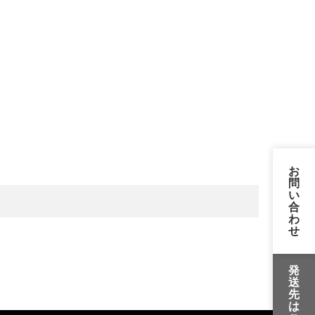
お
問
い
合
わ
せ
発
送
先
は