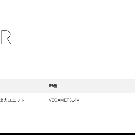
IR
HY
送先
型番
出力ユニット
VEGAMET514V