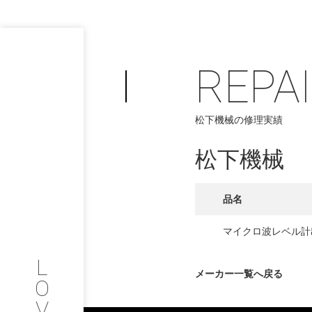
REPA
PHILOSOP
/
松下機械の修理実績
お問い合わせ
発
松下機械
フィロソフィー
COMPANY
品名
PROFILE
マイクロ波レベル計
L
会社情報
メーカー一覧へ戻る
O
V