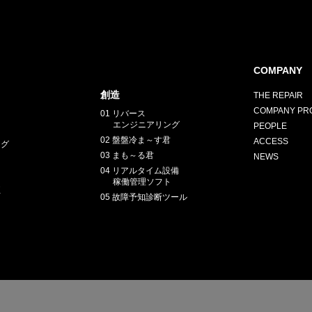
COMPANY
創造
THE REPAIR
COMPANY PRO
01 リバース
エンジニアリング
PEOPLE
02 盤盤冷ま～す君
ACCESS
ング
03 まも～る君
NEWS
04 リアルタイム設備
稼働管理ソフト
正
05 故障予知診断ツール
E