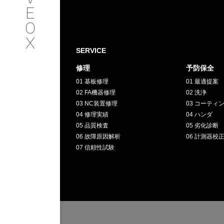
SERVICE
E
O
サービス内容
X
SERVICE
INTERVIEW
修理
予防保全
01 基板修理
01 最適提案
お客様インタビュー
02 FA機器修理
02 洗浄
03 NC装置修理
03 コーティ
RECRUIT
04 修理実績
04 ハンダ
05 品質検査
05 劣化診断
06 故障原因解析
06 計測器校
採用情報
07 信頼性試験
GREEN
CHALLENG
環境への取り組み