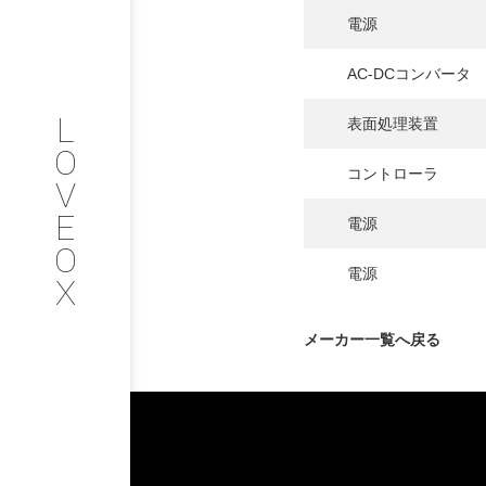
COMPANY
電源
PROFILE
AC-DCコンバータ
L
表面処理装置
会社情報
O
コントローラ
V
SERVICE
E
電源
O
サービス内容
電源
X
INTERVIEW
メーカー一覧へ戻る
お客様インタビュー
RECRUIT