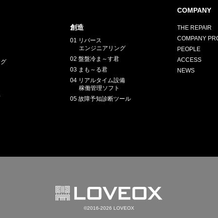
COMPANY
創造
THE REPAIR
COMPANY PRO
01 リバース
エンジニアリング
PEOPLE
E
02 盤盤冷ま～す君
ACCESS
ング
03 まも～る君
NEWS
04 リアルタイム設備
稼働管理ソフト
正
05 故障予知診断ツール
©2016-2026 LOVEOX