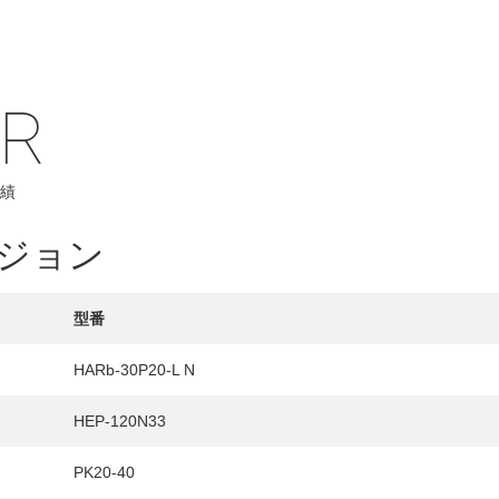
IR
績
ジョン
型番
HARb-30P20-L N
HY
送先
HEP-120N33
PK20-40