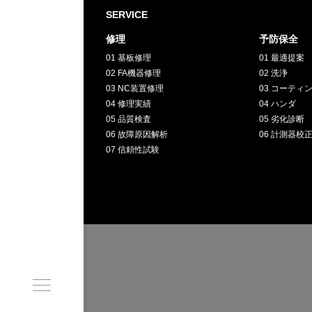
採用情報
SERVICE
修理
予防保全
GREEN
01 基板修理
01 最適提案
02 FA機器修理
02 洗浄
CHALLENG
03 NC装置修理
03 コーティ
04 修理実績
04 ハンダ
05 品質検査
05 劣化診断
環境への取り組み
06 故障原因解析
06 計測器校
07 信頼性試験