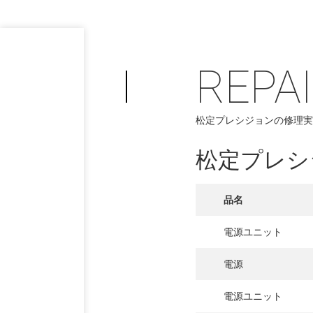
REPA
松定プレシジョンの修理実
松定プレシ
品名
電源ユニット
PHILOSOP
/
お問い合わせ
発
電源
フィロソフィー
電源ユニット