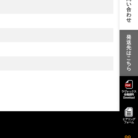
い
合
わ
せ
発
送
先
は
こ
ち
ら
ラヴォックス
各種資料
Download
ヒアリング
フォーム