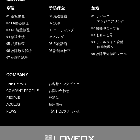
採用情報
修理
予防保全
創造
GREEN CHALLENGE
01 基板修理
01 最適提案
01 リバース
エンジニアリング
02 FA機器修理
02 洗浄
環境への取り組み
02 盤盤冷ま～す君
03 NC装置修理
03 コーティング
03 まも～る君
/
04 修理実績
04 ハンダ
お問い合わせ
発送先
04 リアルタイム設備
05 品質検査
05 劣化診断
稼働管理ソフト
06 故障原因解析
06 計測器校正
05 故障予知診断ツール
07 信頼性試験
COMPANY
THE REPAIR
お客様インタビュー
COMPANY PROFILE
お問い合わせ
PEOPLE
発送先
ACCESS
採用情報
NEWS
【AI】Dr.フクちゃん