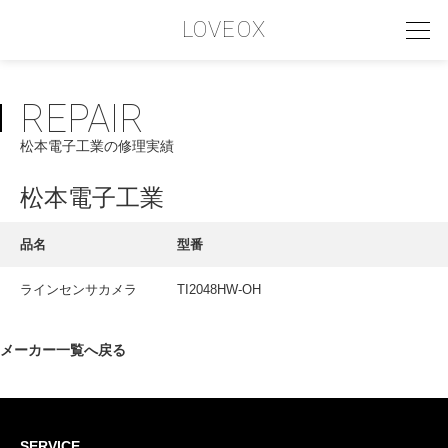
LOVEOX
REPAIR
PHILOSOPHY
松本電子工業の修理実績
フィロソフィー
COMPANY PROFILE
松本電子工業
会社情報
品名
型番
SERVICE
ラインセンサカメラ
TI2048HW-OH
サービス内容
INTERVIEW
メーカー一覧へ戻る
お客様インタビュー
RECRUIT
SERVICE