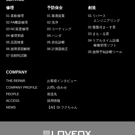
採用情報
修理
予防保全
創造
GREEN CHALLENGE
01 基板修理
01 最適提案
01 リバース
エンジニアリング
02 FA機器修理
02 洗浄
環境への取り組み
02 盤盤冷ま～す君
03 NC装置修理
03 コーティング
03 まも～る君
/
04 修理実績
04 ハンダ
お問い合わせ
発送先
04 リアルタイム設備
05 品質検査
05 劣化診断
稼働管理ソフト
06 故障原因解析
06 計測器校正
05 故障予知診断ツール
07 信頼性試験
COMPANY
THE REPAIR
お客様インタビュー
COMPANY PROFILE
お問い合わせ
PEOPLE
発送先
ACCESS
採用情報
NEWS
【AI】Dr.フクちゃん