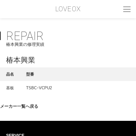
LOVEOX
REPAIR
PHILOSOPHY
椿本興業の修理実績
フィロソフィー
COMPANY PROFILE
椿本興業
会社情報
品名
型番
SERVICE
基板
TSBCｰVCPU2
サービス内容
INTERVIEW
メーカー一覧へ戻る
お客様インタビュー
RECRUIT
SERVICE