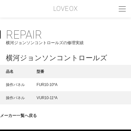
LOVEOX
REPAIR
PHILOSOPHY
横河ジョンソンコントロールズの修理実績
フィロソフィー
COMPANY PROFILE
横河ジョンソンコントロールズ
会社情報
品名
型番
SERVICE
操作パネル
FUR10-10*A
サービス内容
操作パネル
VUR10-11*A
INTERVIEW
お客様インタビュー
メーカー一覧へ戻る
RECRUIT