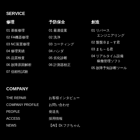
採用情報
GREEN CHALLENGE
SERVICE
修理
予防保全
創造
環境への取り組み
01 基板修理
01 最適提案
01 リバース
エンジニアリング
/
02 FA機器修理
02 洗浄
お問い合わせ
発送先
02 盤盤冷ま～す君
03 NC装置修理
03 コーティング
03 まも～る君
04 修理実績
04 ハンダ
04 リアルタイム設備
05 品質検査
05 劣化診断
稼働管理ソフト
06 故障原因解析
06 計測器校正
05 故障予知診断ツール
07 信頼性試験
COMPANY
THE REPAIR
お客様インタビュー
COMPANY PROFILE
お問い合わせ
PEOPLE
発送先
ACCESS
採用情報
NEWS
【AI】Dr.フクちゃん