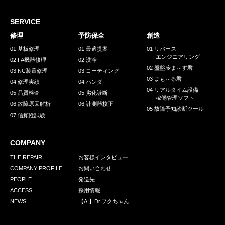
採用情報
GREEN CHALLENGE
SERVICE
修理
予防保全
創造
環境への取り組み
01 基板修理
01 最適提案
01 リバース
エンジニアリング
/
02 FA機器修理
02 洗浄
お問い合わせ
発送先
02 盤盤冷ま～す君
03 NC装置修理
03 コーティング
03 まも～る君
04 修理実績
04 ハンダ
04 リアルタイム設備
05 品質検査
05 劣化診断
稼働管理ソフト
06 故障原因解析
06 計測器校正
05 故障予知診断ツール
07 信頼性試験
COMPANY
THE REPAIR
お客様インタビュー
COMPANY PROFILE
お問い合わせ
PEOPLE
発送先
ACCESS
採用情報
NEWS
【AI】Dr.フクちゃん