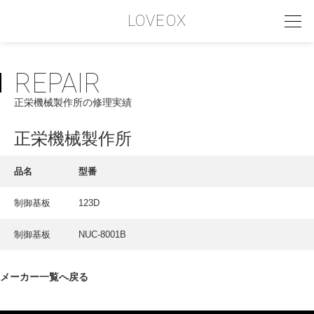
LOVEOX
REPAIR
PHILOSOPHY
正栄機械製作所の修理実績
フィロソフィー
COMPANY PROFILE
正栄機械製作所
会社情報
品名
型番
SERVICE
制御基板
123D
サービス内容
制御基板
NUC-8001B
INTERVIEW
お客様インタビュー
メーカー一覧へ戻る
RECRUIT