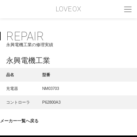
LOVEOX
REPAIR
PHILOSOPHY
永興電機工業の修理実績
フィロソフィー
COMPANY PROFILE
永興電機工業
会社情報
品名
型番
SERVICE
充電器
NM03703
サービス内容
コントローラ
P62800A3
INTERVIEW
お客様インタビュー
メーカー一覧へ戻る
RECRUIT