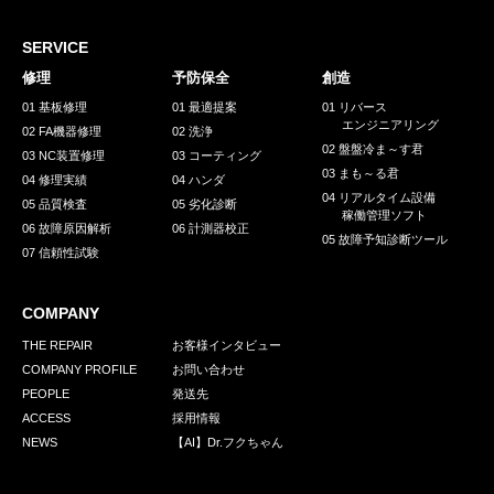
採用情報
GREEN CHALLENGE
SERVICE
修理
予防保全
創造
環境への取り組み
01 基板修理
01 最適提案
01 リバース
エンジニアリング
/
02 FA機器修理
02 洗浄
お問い合わせ
発送先
02 盤盤冷ま～す君
03 NC装置修理
03 コーティング
03 まも～る君
04 修理実績
04 ハンダ
04 リアルタイム設備
05 品質検査
05 劣化診断
稼働管理ソフト
06 故障原因解析
06 計測器校正
05 故障予知診断ツール
07 信頼性試験
COMPANY
THE REPAIR
お客様インタビュー
COMPANY PROFILE
お問い合わせ
PEOPLE
発送先
ACCESS
採用情報
NEWS
【AI】Dr.フクちゃん