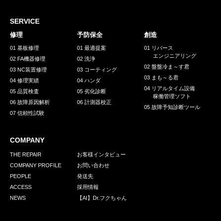
採用情報
GREEN CHALLENGE
SERVICE
修理
予防保全
創造
環境への取り組み
01 基板修理
01 最適提案
01 リバース
エンジニアリング
/
02 FA機器修理
02 洗浄
お問い合わせ
発送先
02 盤盤冷ま～す君
03 NC装置修理
03 コーティング
03 まも～る君
04 修理実績
04 ハンダ
04 リアルタイム設備
05 品質検査
05 劣化診断
稼働管理ソフト
06 故障原因解析
06 計測器校正
05 故障予知診断ツール
07 信頼性試験
COMPANY
THE REPAIR
お客様インタビュー
COMPANY PROFILE
お問い合わせ
PEOPLE
発送先
ACCESS
採用情報
NEWS
【AI】Dr.フクちゃん