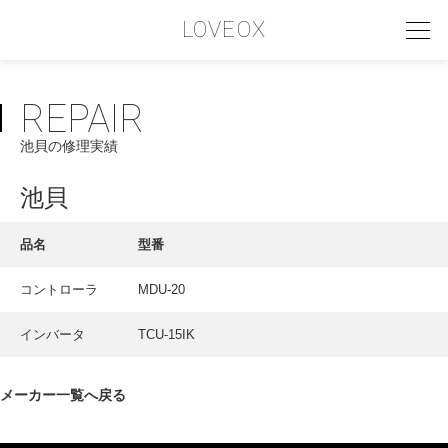
LOVEOX
REPAIR
PHILOSOPHY
池貝の修理実績
フィロソフィー
COMPANY PROFILE
池貝
会社情報
品名
型番
SERVICE
コントローラ
MDU-20
サービス内容
インバータ
TCU-15IK
INTERVIEW
お客様インタビュー
メーカー一覧へ戻る
RECRUIT