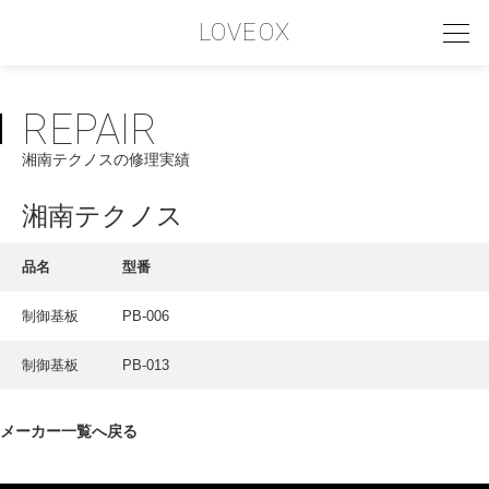
LOVEOX
REPAIR
PHILOSOPHY
湘南テクノスの修理実績
フィロソフィー
COMPANY PROFILE
湘南テクノス
会社情報
品名
型番
SERVICE
制御基板
PB-006
サービス内容
制御基板
PB-013
INTERVIEW
お客様インタビュー
メーカー一覧へ戻る
RECRUIT