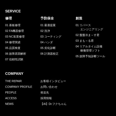
採用情報
GREEN CHALLENGE
SERVICE
修理
予防保全
創造
環境への取り組み
01 基板修理
01 最適提案
01 リバース
エンジニアリング
/
02 FA機器修理
02 洗浄
お問い合わせ
発送先
02 盤盤冷ま～す君
03 NC装置修理
03 コーティング
03 まも～る君
04 修理実績
04 ハンダ
04 リアルタイム設備
05 品質検査
05 劣化診断
稼働管理ソフト
06 故障原因解析
06 計測器校正
05 故障予知診断ツール
07 信頼性試験
COMPANY
THE REPAIR
お客様インタビュー
COMPANY PROFILE
お問い合わせ
PEOPLE
発送先
ACCESS
採用情報
NEWS
【AI】Dr.フクちゃん