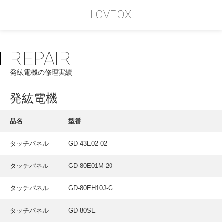
LOVEOX
REPAIR
PHILOSOPHY
発紘電機の修理実績
フィロソフィー
COMPANY PROFILE
発紘電機
会社情報
品名
型番
SERVICE
タッチパネル
GD-43E02-02
サービス内容
タッチパネル
GD-80E01M-20
INTERVIEW
お客様インタビュー
タッチパネル
GD-80EH10J-G
RECRUIT
タッチパネル
GD-80SE