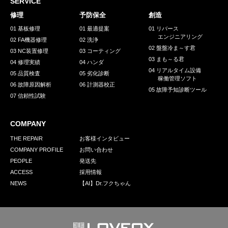
SERVICE
修理
予防保全
創造
01 基板修理
01 最適提案
01 リバース
エンジニアリング
02 FA機器修理
02 洗浄
02 盤盤冷ま～す君
03 NC装置修理
03 コーティング
03 まも～る君
04 修理実績
04 ハンダ
04 リアルタイム設備
05 品質検査
05 劣化診断
稼働管理ソフト
06 故障原因解析
06 計測器校正
05 故障予知診断ツール
07 信頼性試験
COMPANY
THE REPAIR
お客様インタビュー
COMPANY PROFILE
お問い合わせ
PEOPLE
発送先
ACCESS
採用情報
NEWS
【AI】Dr.フクちゃん