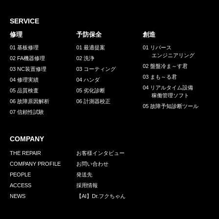
採用情報
GREEN CHALLENGE
SERVICE
修理
予防保全
創造
環境への取り組み
01 基板修理
01 最適提案
01 リバース
エンジニアリング
/
02 FA機器修理
02 洗浄
お問い合わせ
発送先
02 盤盤冷ま～す君
03 NC装置修理
03 コーティング
03 まも～る君
04 修理実績
04 ハンダ
04 リアルタイム設備
05 品質検査
05 劣化診断
稼働管理ソフト
06 故障原因解析
06 計測器校正
05 故障予知診断ツール
07 信頼性試験
COMPANY
THE REPAIR
お客様インタビュー
COMPANY PROFILE
お問い合わせ
PEOPLE
発送先
ACCESS
採用情報
NEWS
【AI】Dr.フクちゃん