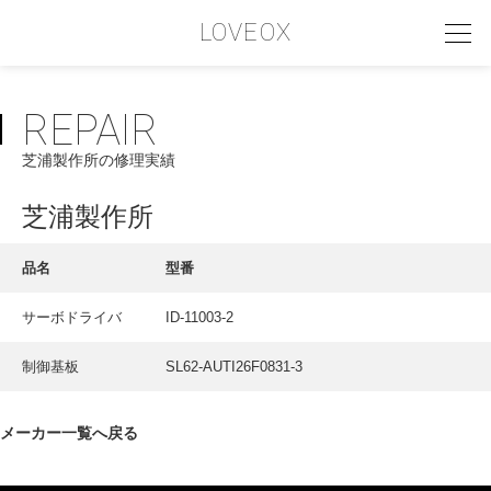
LOVEOX
REPAIR
PHILOSOPHY
芝浦製作所の修理実績
フィロソフィー
COMPANY PROFILE
芝浦製作所
会社情報
品名
型番
SERVICE
サーボドライバ
ID-11003-2
サービス内容
制御基板
SL62-AUTI26F0831-3
INTERVIEW
お客様インタビュー
メーカー一覧へ戻る
RECRUIT