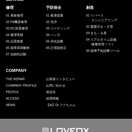
採用情報
修理
予防保全
創造
GREEN CHALLENGE
01 基板修理
01 最適提案
01 リバース
エンジニアリング
02 FA機器修理
02 洗浄
環境への取り組み
02 盤盤冷ま～す君
03 NC装置修理
03 コーティング
03 まも～る君
/
04 修理実績
04 ハンダ
お問い合わせ
発送先
04 リアルタイム設備
05 品質検査
05 劣化診断
稼働管理ソフト
06 故障原因解析
06 計測器校正
05 故障予知診断ツール
07 信頼性試験
COMPANY
THE REPAIR
お客様インタビュー
COMPANY PROFILE
お問い合わせ
PEOPLE
発送先
ACCESS
採用情報
NEWS
【AI】Dr.フクちゃん