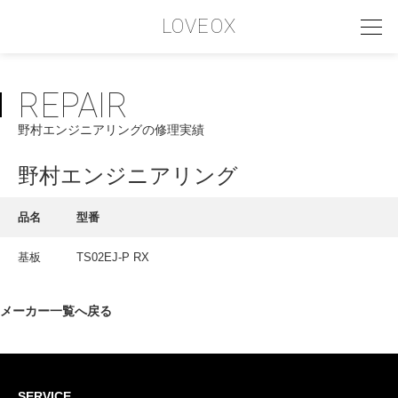
LOVEOX
REPAIR
PHILOSOPHY
野村エンジニアリングの修理実績
フィロソフィー
COMPANY PROFILE
野村エンジニアリング
会社情報
品名
型番
SERVICE
基板
TS02EJ-P RX
サービス内容
INTERVIEW
メーカー一覧へ戻る
お客様インタビュー
RECRUIT
SERVICE