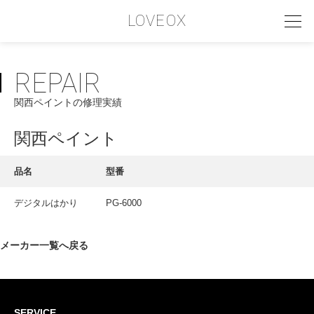
LOVEOX
REPAIR
PHILOSOPHY
関西ペイントの修理実績
フィロソフィー
COMPANY PROFILE
関西ペイント
会社情報
品名
型番
SERVICE
デジタルはかり
PG-6000
サービス内容
INTERVIEW
メーカー一覧へ戻る
お客様インタビュー
RECRUIT
SERVICE