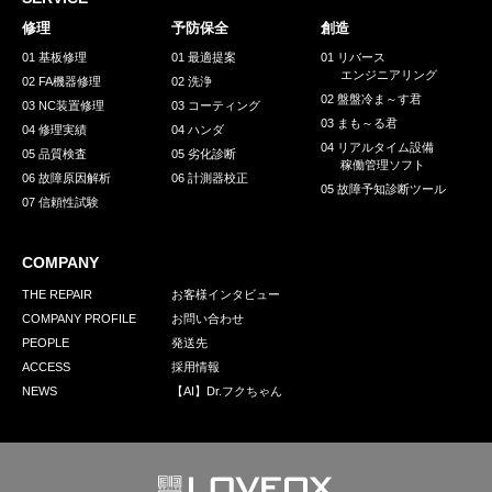
採用情報
修理
予防保全
創造
GREEN CHALLENGE
01 基板修理
01 最適提案
01 リバース
エンジニアリング
02 FA機器修理
02 洗浄
環境への取り組み
02 盤盤冷ま～す君
03 NC装置修理
03 コーティング
03 まも～る君
/
04 修理実績
04 ハンダ
お問い合わせ
発送先
04 リアルタイム設備
05 品質検査
05 劣化診断
稼働管理ソフト
06 故障原因解析
06 計測器校正
05 故障予知診断ツール
07 信頼性試験
COMPANY
THE REPAIR
お客様インタビュー
COMPANY PROFILE
お問い合わせ
PEOPLE
発送先
ACCESS
採用情報
NEWS
【AI】Dr.フクちゃん