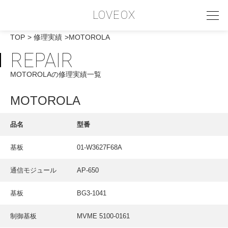
LOVEOX
TOP
修理実績
MOTOROLA
REPAIR
PHILOSOPHY
MOTOROLAの修理実績一覧
フィロソフィー
COMPANY PROFILE
MOTOROLA
会社情報
品名
型番
SERVICE
基板
01-W3627F68A
サービス内容
通信モジュール
AP-650
INTERVIEW
お客様インタビュー
基板
BG3-1041
RECRUIT
制御基板
MVME 5100-0161