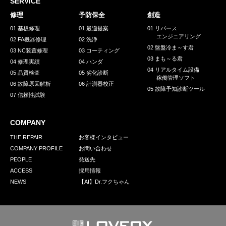
SERVICE
修理
予防保全
創造
01 基板修理
01 最適提案
01 リバース
エンジニアリング
02 FA機器修理
02 洗浄
02 盤盤冷ま～す君
03 NC装置修理
03 コーティング
03 まも～る君
04 修理実績
04 ハンダ
04 リアルタイム設備
05 品質検査
05 劣化診断
稼働管理ソフト
06 故障原因解析
06 計測器校正
05 故障予知診断ツール
07 信頼性試験
COMPANY
THE REPAIR
お客様インタビュー
COMPANY PROFILE
お問い合わせ
PEOPLE
発送先
ACCESS
採用情報
NEWS
【AI】Dr.フクちゃん