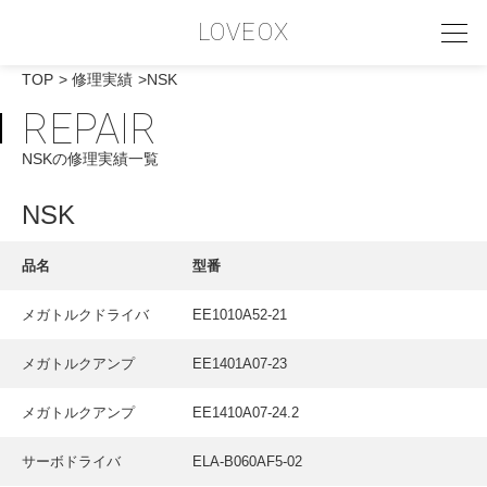
LOVEOX
TOP
修理実績
NSK
REPAIR
PHILOSOPHY
NSKの修理実績一覧
フィロソフィー
COMPANY PROFILE
NSK
会社情報
品名
型番
SERVICE
メガトルクドライバ
EE1010A52-21
サービス内容
メガトルクアンプ
EE1401A07-23
INTERVIEW
お客様インタビュー
メガトルクアンプ
EE1410A07-24.2
RECRUIT
サーボドライバ
ELA-B060AF5-02