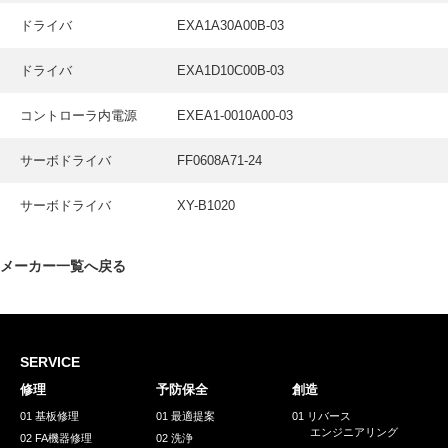
ドライバ
EXA1A30A00B-03
ドライバ
EXA1D10C00B-03
コントローラ内電源
EXEA1-0010A00-03
サーボドライバ
FF0608A71-24
サーボドライバ
XY-B1020
メーカー一覧へ戻る
SERVICE
修理
予防保全
創造
01 基板修理
01 最適提案
01 リバース
エンジニアリング
02 FA機器修理
02 洗浄