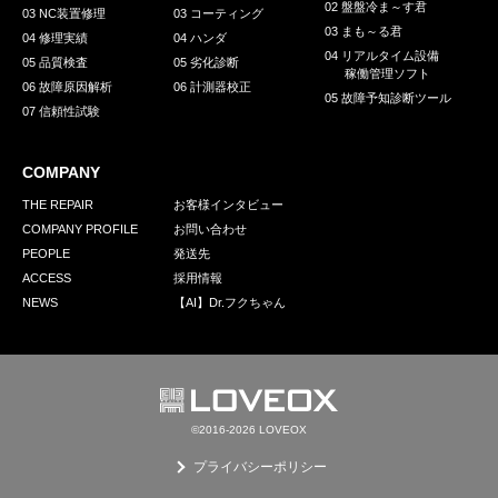
02 盤盤冷ま～す君
03 NC装置修理
03 コーティング
03 まも～る君
04 修理実績
04 ハンダ
04 リアルタイム設備
05 品質検査
05 劣化診断
稼働管理ソフト
06 故障原因解析
06 計測器校正
05 故障予知診断ツール
07 信頼性試験
COMPANY
THE REPAIR
お客様インタビュー
COMPANY PROFILE
お問い合わせ
PEOPLE
発送先
ACCESS
採用情報
NEWS
【AI】Dr.フクちゃん
©2016-2026 LOVEOX
プライバシーポリシー