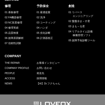
採用情報
修理
予防保全
創造
GREEN CHALLENGE
01 基板修理
01 最適提案
01 リバース
エンジニアリング
02 FA機器修理
02 洗浄
環境への取り組み
02 盤盤冷ま～す君
03 NC装置修理
03 コーティング
03 まも～る君
/
04 修理実績
04 ハンダ
お問い合わせ
発送先
04 リアルタイム設備
05 品質検査
05 劣化診断
稼働管理ソフト
06 故障原因解析
06 計測器校正
05 故障予知診断ツール
07 信頼性試験
COMPANY
THE REPAIR
お客様インタビュー
COMPANY PROFILE
お問い合わせ
PEOPLE
発送先
ACCESS
採用情報
NEWS
【AI】Dr.フクちゃん