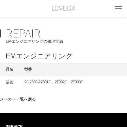
LOVEOX
REPAIR
PHILOSOPHY
EMエンジニアリングの修理実績
フィロソフィー
COMPANY PROFILE
EMエンジニアリング
会社情報
品名
型番
SERVICE
基板
96-2300-27001C・27002C・27003C
サービス内容
INTERVIEW
メーカー一覧へ戻る
お客様インタビュー
RECRUIT
SERVICE