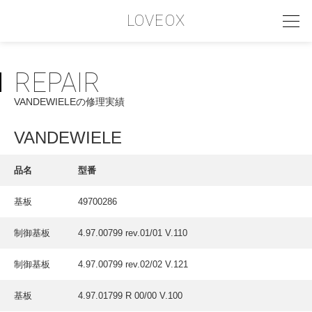
LOVEOX
REPAIR
PHILOSOPHY
VANDEWIELEの修理実績
フィロソフィー
COMPANY PROFILE
VANDEWIELE
会社情報
品名
型番
SERVICE
基板
49700286
サービス内容
制御基板
4.97.00799 rev.01/01 V.110
INTERVIEW
お客様インタビュー
制御基板
4.97.00799 rev.02/02 V.121
RECRUIT
基板
4.97.01799 R 00/00 V.100