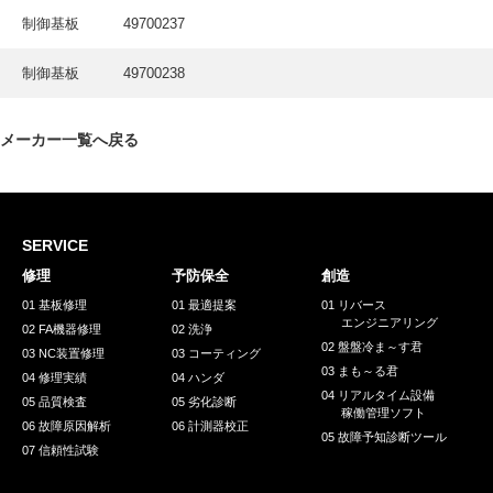
採用情報
制御基板
49700237
GREEN CHALLENGE
制御基板
49700238
環境への取り組み
/
お問い合わせ
発送先
メーカー一覧へ戻る
SERVICE
修理
予防保全
創造
01 基板修理
01 最適提案
01 リバース
エンジニアリング
02 FA機器修理
02 洗浄
02 盤盤冷ま～す君
03 NC装置修理
03 コーティング
03 まも～る君
04 修理実績
04 ハンダ
04 リアルタイム設備
05 品質検査
05 劣化診断
稼働管理ソフト
06 故障原因解析
06 計測器校正
05 故障予知診断ツール
07 信頼性試験