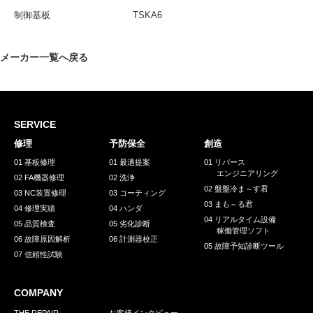
採用情報
制御基板
TSKA6
GREEN CHALLENGE
環境への取り組み
メーカー一覧へ戻る
/
お問い合わせ
発送先
SERVICE
修理
予防保全
創造
01 基板修理
01 最適提案
01 リバース
エンジニアリング
02 FA機器修理
02 洗浄
02 盤盤冷ま～す君
03 NC装置修理
03 コーティング
03 まも～る君
04 修理実績
04 ハンダ
04 リアルタイム設備
05 品質検査
05 劣化診断
稼働管理ソフト
06 故障原因解析
06 計測器校正
05 故障予知診断ツール
07 信頼性試験
COMPANY