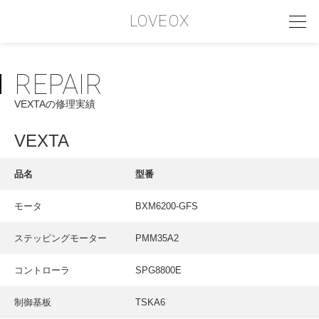
LOVEOX
REPAIR
PHILOSOPHY
VEXTAの修理実績
フィロソフィー
COMPANY PROFILE
VEXTA
会社情報
品名
型番
SERVICE
モータ
BXM6200-GFS
サービス内容
ステッピングモーター
PMM35A2
INTERVIEW
お客様インタビュー
コントローラ
SPG8800E
RECRUIT
制御基板
TSKA6