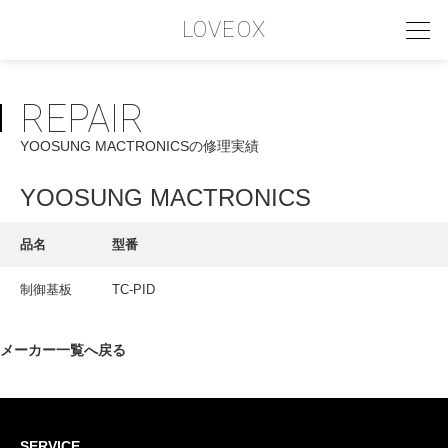
LOVEOX
REPAIR
PHILOSOPHY
YOOSUNG MACTRONICSの修理実績
フィロソフィー
COMPANY PROFILE
YOOSUNG MACTRONICS
会社情報
品名
型番
SERVICE
制御基板
TC-PID
サービス内容
INTERVIEW
メーカー一覧へ戻る
お客様インタビュー
RECRUIT
SERVICE