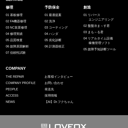
採用情報
修理
予防保全
創造
GREEN CHALLENGE
01 基板修理
01 最適提案
01 リバース
エンジニアリング
02 FA機器修理
02 洗浄
環境への取り組み
02 盤盤冷ま～す君
03 NC装置修理
03 コーティング
03 まも～る君
/
04 修理実績
04 ハンダ
お問い合わせ
発送先
04 リアルタイム設備
05 品質検査
05 劣化診断
稼働管理ソフト
06 故障原因解析
06 計測器校正
05 故障予知診断ツール
07 信頼性試験
COMPANY
THE REPAIR
お客様インタビュー
COMPANY PROFILE
お問い合わせ
PEOPLE
発送先
ACCESS
採用情報
NEWS
【AI】Dr.フクちゃん