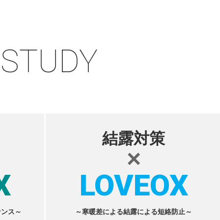
 STUDY
結露対策
×
X
LOVEOX
ナンス～
～寒暖差による結露による短絡防止～