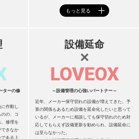
HY
送先
理
設備延命
×
X
LOVEOX
ーターの修
～設備管理の心強いパートナー～
近年、メーカー保守切れの設備が増えてきた。予
急に作動し
算の関係もあるため設備を延命化したいと思って
ものの、コ
いるが、メーカーに相談しても保守切れのため対
れ、修理を
応してもらえず設備更新を勧められ、設備延命に
ができなか
は至らなかった。
外である上