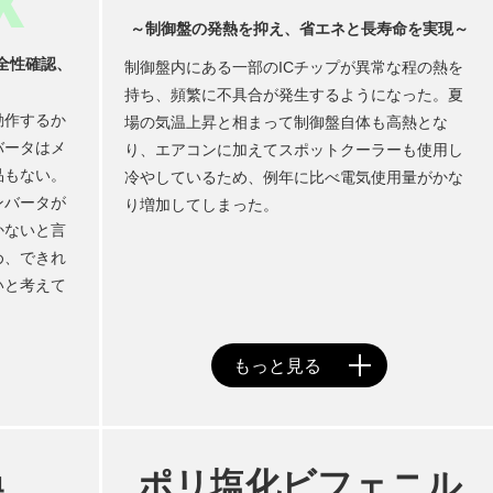
X
～制御盤の発熱を抑え、省エネと長寿命を実現～
全性確認、
制御盤内にある一部のICチップが異常な程の熱を
持ち、頻繁に不具合が発生するようになった。夏
動作するか
場の気温上昇と相まって制御盤自体も高熱とな
バータはメ
り、エアコンに加えてスポットクーラーも使用し
品もない。
冷やしているため、例年に比べ電気使用量がかな
ンバータが
り増加してしまった。
かないと言
め、できれ
いと考えて
換
ポリ塩化ビフェニル