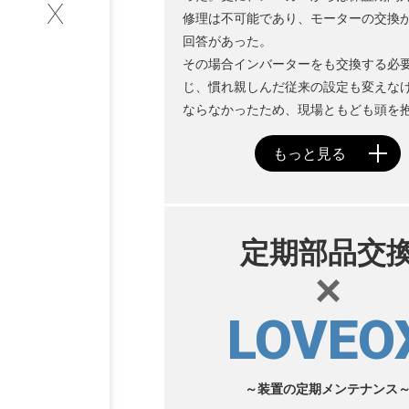
X
修理は不可能であり、モーターの交換
INTERVIEW
回答があった。
その場合インバーターをも交換する必
お客様インタビュー
じ、慣れ親しんだ従来の設定も変えな
ならなかったため、現場ともども頭を
RECRUIT
採用情報
GREEN
定期部品交
×
CHALLENG
LOVEO
環境への取り組み
～装置の定期メンテナンス