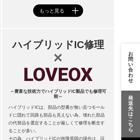
ハイブリッドIC修理
×
お
問
い
LOVEOX
合
わ
せ
～豊富な技術力でハイブリッドIC製品でも修理可
能～
発
送
ハイブリッドICは、部品の型番が無い且つモール
先
は
ドに隠れて回路も部品も見えない為、壊れた部品
こ
の代替品を選定することが厳しくて修理を断念す
ち
ら
ることが多い。
その為、ハイブリッドICが故障原因の場合は、設