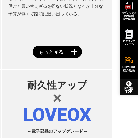
備ごと買い替えざるを得ない状況となるが十分な
ラヴォックス
予算が無くて路頭に迷い困っている。
各種資料
Download
ヒアリング
フォーム
LOVEOX
紹介動画
耐久性アップ
×
LOVEOX
～電子部品のアップグレード～