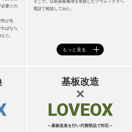
そこで、以前基板修理を依頼したラヴォックスへ
が必要との
電話で相談してみた。
要性が生
ければなら
抱えた。
換
基板改造
×
E
X
LOVEOX
～
～基板改造を行い代替部品で対応～