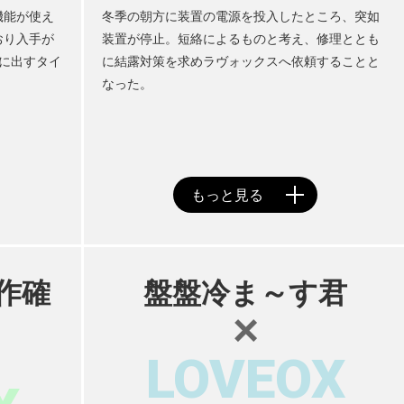
機能が使え
冬季の朝方に装置の電源を投入したところ、突如
おり入手が
装置が停止。短絡によるものと考え、修理ととも
に出すタイ
に結露対策を求めラヴォックスへ依頼することと
なった。
作確
盤盤冷ま～す君
×
LOVEOX