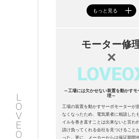
PHILOSOP
/
お問い合わせ
発
モーター修
フィロソフィー
×
COMPANY
LOVEO
PROFILE
～工場には欠かせない装置を動かすモ
L
理～
会社情報
O
工場の装置を動かすサーボモーターが
V
なくなったため、電気業者に相談した
SERVICE
E
イルを巻き直すことは出来ないと言わ
請け負ってくれる会社を見つけること
O
サービス内容
った。更に、メーカーからは保証期間