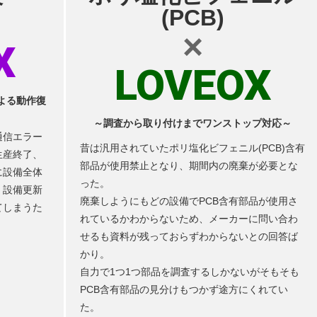
(PCB)
×
X
LOVEOX
よる動作復
～調査から取り付けまでワンストップ対応～
通信エラー
昔は汎用されていたポリ塩化ビフェニル(PCB)含有
生産終了、
部品が使用禁止となり、期間内の廃棄が必要とな
に設備全体
った。
、設備更新
廃棄しようにもどの設備でPCB含有部品が使用さ
てしまうた
れているかわからないため、メーカーに問い合わ
せるも資料が残っておらずわからないとの回答ば
かり。
自力で1つ1つ部品を調査するしかないがそもそも
PCB含有部品の見分けもつかず途方にくれてい
た。