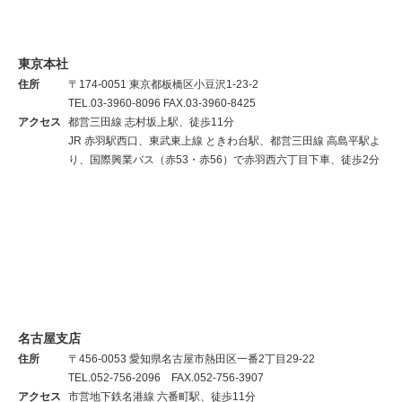
東京本社
住所
〒174-0051 東京都板橋区小豆沢1-23-2
TEL.03-3960-8096 FAX.03-3960-8425
アクセス
都営三田線 志村坂上駅、徒歩11分
JR 赤羽駅西口、東武東上線 ときわ台駅、都営三田線 高島平駅よ
り、国際興業バス（赤53・赤56）で赤羽西六丁目下車、徒歩2分
名古屋支店
住所
〒456-0053 愛知県名古屋市熱田区一番2丁目29-22
TEL.052-756-2096 FAX.052-756-3907
アクセス
市営地下鉄名港線 六番町駅、徒歩11分