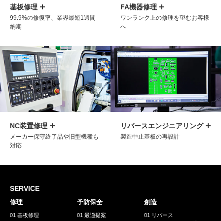
基板修理
FA機器修理
99.9%の修復率、業界最短1週間
ワンランク上の修理を望むお客様
納期
へ
NC装置修理
リバースエンジニアリング
メーカー保守終了品や旧型機種も
製造中止基板の再設計
対応
SERVICE
修理
予防保全
創造
01 基板修理
01 最適提案
01 リバース