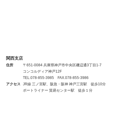
関西支店
住所
〒651-0084 兵庫県神戸市中央区磯辺通3丁目1-7
コンコルディア神戸12F
TEL.078-855-3985 FAX.078-855-3986
アクセス
JR線 三ノ宮駅、阪急・阪神 神戸三宮駅 徒歩10分
ポートライナー 貿易センター駅 徒歩１分