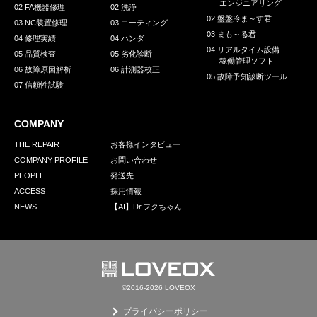
エンジニアリング
02 FA機器修理
02 洗浄
02 盤盤冷ま～す君
03 NC装置修理
03 コーティング
03 まも～る君
04 修理実績
04 ハンダ
04 リアルタイム設備
05 品質検査
05 劣化診断
稼働管理ソフト
06 故障原因解析
06 計測器校正
05 故障予知診断ツール
07 信頼性試験
COMPANY
THE REPAIR
お客様インタビュー
COMPANY PROFILE
お問い合わせ
PEOPLE
発送先
ACCESS
採用情報
NEWS
【AI】Dr.フクちゃん
©2016-2026 LOVEOX
プライバシーポリシー