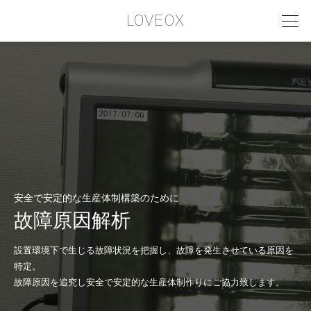
LOVEOX
PHILOSOPHY
フィロソフィー
COMPANY PROFILE
会社情報
SERVICE
安全で安定的な生産体制構築のために
サービス内容
故障原因解析
INTERVIEW
設置環境下で生じる故障状況を把握し、故障を発生させている原因を
お客様インタビュー
特定。
故障原因を追究し安全で安定的な生産体制作りにご協力致します。
RECRUIT