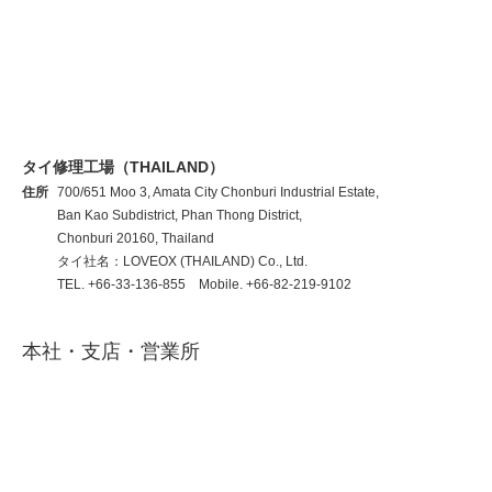
タイ修理工場（THAILAND）
住所
700/651 Moo 3, Amata City Chonburi Industrial Estate,
Ban Kao Subdistrict, Phan Thong District,
Chonburi 20160, Thailand
タイ社名：LOVEOX (THAILAND) Co., Ltd.
TEL. +66-33-136-855 Mobile. +66-82-219-9102
本社・支店・営業所