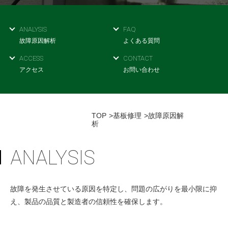
採用情報
GREEN CHALLENGE
ANALYSIS
FAQ
故障原因解析
環境への取り組み
よくある質問
ACCESS
CONTACT
/
お問い合わせ
発送先
アクセス
お問い合わせ
TOP
基板修理
故障原因解
析
ANALYSIS
故障を発生させている原因を特定し、問題の広がりを最小限に抑
え、製品の品質と製造者の信頼性を確保します。