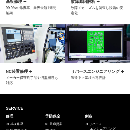
基板修理
故障原因解析
99.9%の修復率、業界最短1週間
故障メカニズムを調査し設備の安
納期
定化
NC装置修理
リバースエンジニアリング
メーカー保守終了品や旧型機種も
製造中止基板の再設計
対応
SERVICE
修理
予防保全
創造
01 基板修理
01 最適提案
01 リバース
エンジニアリング