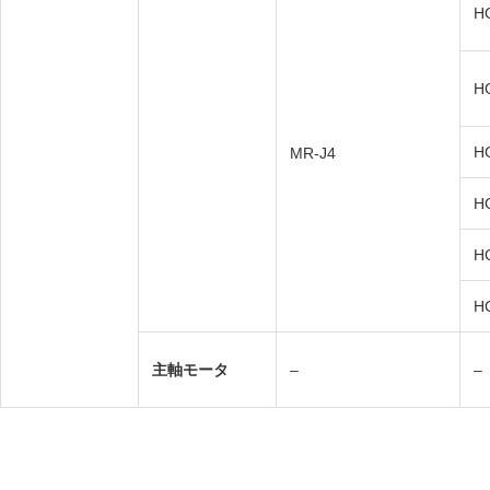
H
H
H
MR-J4
H
H
H
主軸モータ
–
–