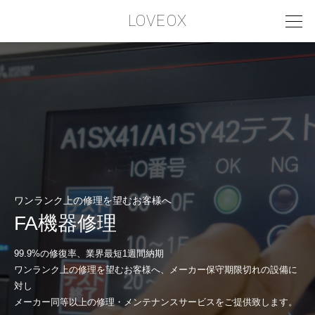
LOVEOX
PHILOSOPHY
フィロソフィー
COMPANY PROFILE
会社情報
SERVICE
ワンランク上の修理を望むお客様へ
サービス内容
FA機器修理
INTERVIEW
99.9%の修復率、業界最短1週間納期
お客様インタビュー
ワンランク上の修理を望むお客様へ、メーカー保守期限切れの設備に
対し
RECRUIT
メーカー同等以上の修理・メンテナンスサービスをご提供致します。