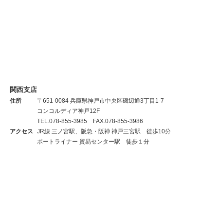
関西支店
住所
〒651-0084 兵庫県神戸市中央区磯辺通3丁目1-7
コンコルディア神戸12F
TEL.078-855-3985 FAX.078-855-3986
アクセス
JR線 三ノ宮駅、阪急・阪神 神戸三宮駅 徒歩10分
ポートライナー 貿易センター駅 徒歩１分