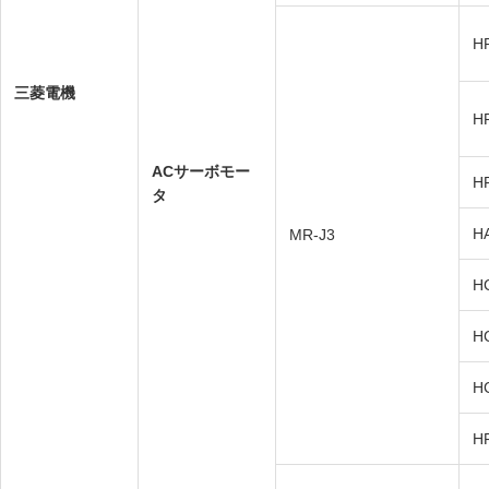
H
三菱電機
H
ACサーボモー
H
タ
H
MR-J3
H
H
H
H