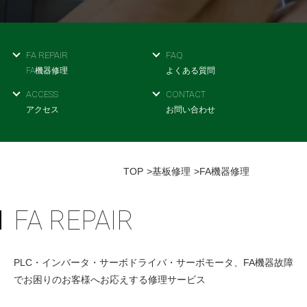
採用情報
GREEN CHALLENGE
FA REPAIR
環境への取り組み
FAQ
FA機器修理
よくある質問
/
お問い合わせ
発送先
ACCESS
CONTACT
アクセス
お問い合わせ
TOP
基板修理
FA機器修理
FA REPAIR
PLC・インバータ・サーボドライバ・サーボモータ、FA機器故障
でお困りのお客様へお応えする修理サービス