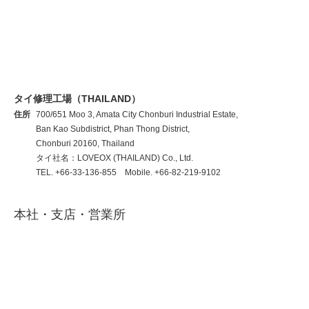
タイ修理工場（THAILAND）
住所
700/651 Moo 3, Amata City Chonburi Industrial Estate,
Ban Kao Subdistrict, Phan Thong District,
Chonburi 20160, Thailand
タイ社名：LOVEOX (THAILAND) Co., Ltd.
TEL. +66-33-136-855 Mobile. +66-82-219-9102
本社・支店・営業所