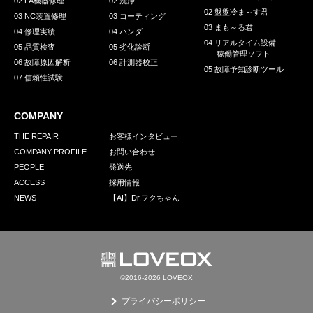
02 FA機器修理
02 洗浄
02 盤盤冷ま～す君
03 NC装置修理
03 コーティング
03 まも～る君
04 修理実績
04 ハンダ
04 リアルタイム設備
05 品質検査
05 劣化診断
稼働管理ソフト
06 故障原因解析
06 計測器校正
05 故障予知診断ツール
07 信頼性試験
COMPANY
THE REPAIR
お客様インタビュー
COMPANY PROFILE
お問い合わせ
PEOPLE
発送先
ACCESS
採用情報
NEWS
【AI】Dr.フクちゃん
©2016-2026 LOVEOX
プライバシーポリシー