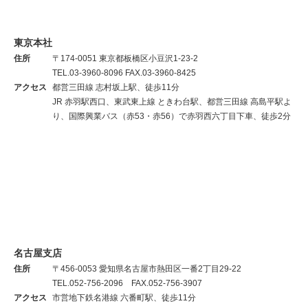
東京本社
住所
〒174-0051 東京都板橋区小豆沢1-23-2
TEL.03-3960-8096 FAX.03-3960-8425
アクセス
都営三田線 志村坂上駅、徒歩11分
JR 赤羽駅西口、東武東上線 ときわ台駅、都営三田線 高島平駅よ
り、国際興業バス（赤53・赤56）で赤羽西六丁目下車、徒歩2分
名古屋支店
住所
〒456-0053 愛知県名古屋市熱田区一番2丁目29-22
TEL.052-756-2096 FAX.052-756-3907
アクセス
市営地下鉄名港線 六番町駅、徒歩11分