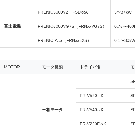
FRENIC5000V2（FSDxxA）
5〜37kW
富士電機
FRENIC5000VG7S（FRNxxVG7S）
0.75〜400
FRENIC-Ace（FRNxxE2S）
0.1〜30k
MOTOR
モータ種類
ドライバ名
モ
–
S
FR-V520-xK
S
三相モータ
FR-V540-xK
S
FR-V220E-xK
S