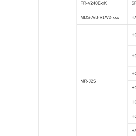
FR-V240E-xK
S
MDS-A/B-V1/V2-xxx
H
H
H
H
MR-J2S
H
H
H
H