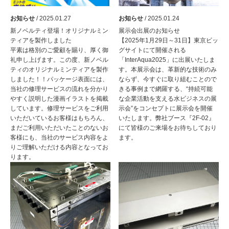
お知らせ
/ 2025.01.27
お知らせ
/ 2025.01.24
新ノベルティ登場！オリジナルミン
展示会出展のお知らせ
ティアを製作しました
【2025年1月29日～31日】東京ビッ
平素は格別のご愛顧を賜り、厚く御
グサイトにて開催される
礼申し上げます。この度、新ノベル
「InterAqua2025」に出展いたしま
ティのオリジナルミンティアを製作
す。本展示会は、革新的な技術のみ
しました！！パッケージ表面には、
ならず、今すぐに取り組むことので
当社の修理サービスの流れを分かり
きる事例まで網羅する、“持続可能
やすく説明した漫画イラストを掲載
な企業活動を支える水ビジネスの展
しています。修理サービスをご利用
示会”をコンセプトに展示会を開催
いただいているお客様はもちろん、
いたします。弊社ブース『2F-02』
まだご利用いただいたことのないお
にて皆様のご来場をお待ちしており
客様にも、当社のサービス内容をよ
ます。
りご理解いただける内容となってお
ります。