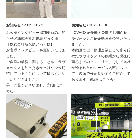
お知らせ
/ 2025.11.24
お知らせ
/ 2025.11.06
お客様インタビュー追加更新のお知
LOVEOX紹介動画公開のお知らせ
らせ／株式会社新来島どっく様
ラヴォックス紹介動画を公開いたし
【株式会社新来島どっく様】
ました。
お客様インタビューを更新いたしま
本動画では、修理企業として歩み始
した。
めたラヴォックスの創業から現在に
ご自身の業務に関することや、ラヴ
至るまでのヒストリー、そして当社
ォックスを知ったきかっけや今後期
が誇る独自のサービス内容につい
待していることについて幅広くお話
て、映像で分かりやすくご紹介して
しいただきました。
おります。(動画は
こちら
)
是非ご覧くださいませ。(詳細は
こ
ちら
)