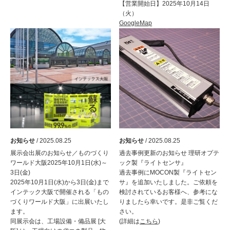
【営業開始日】2025年10月14日
（火）
GoogleMap
お知らせ
/ 2025.08.25
お知らせ
/ 2025.08.25
展示会出展のお知らせ／ものづくり
過去事例更新のお知らせ 理研オプテ
ワールド大阪2025年10月1日(水)～
ック製『ライトセンサ』
3日(金)
過去事例にMOCON製『ライトセン
2025年10月1日(水)から3日(金)まで
サ』を追加いたしました。ご依頼を
インテック大阪で開催される「もの
検討されているお客様へ、参考にな
づくりワールド大阪」に出展いたし
りましたら幸いです。是非ご覧くだ
ます。
さい。
同展示会は、工場設備・備品展 [大
(詳細は
こちら
)