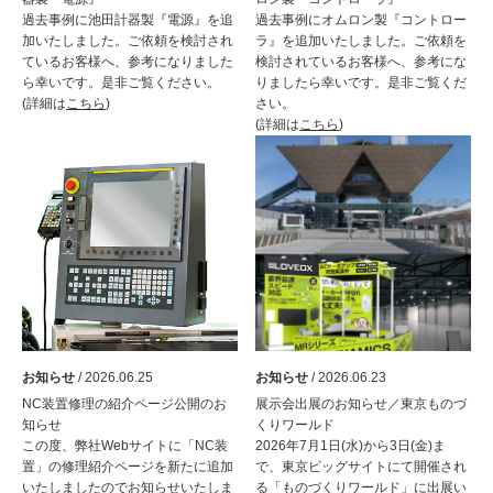
採用情報
過去事例に池田計器製『電源』を追
過去事例にオムロン製『コントロー
加いたしました。ご依頼を検討され
ラ』を追加いたしました。ご依頼を
GREEN CHALLENGE
ているお客様へ、参考になりました
検討されているお客様へ、参考にな
ら幸いです。是非ご覧ください。
りましたら幸いです。是非ご覧くだ
環境への取り組み
(詳細は
こちら
)
さい。
(詳細は
こちら
)
/
お問い合わせ
発送先
お知らせ
/ 2026.06.25
お知らせ
/ 2026.06.23
NC装置修理の紹介ページ公開のお
展示会出展のお知らせ／東京ものづ
知らせ
くりワールド
この度、弊社Webサイトに「NC装
2026年7月1日(水)から3日(金)ま
置」の修理紹介ページを新たに追加
で、東京ビッグサイトにて開催され
いたしましたのでお知らせいたしま
る「ものづくりワールド」に出展い