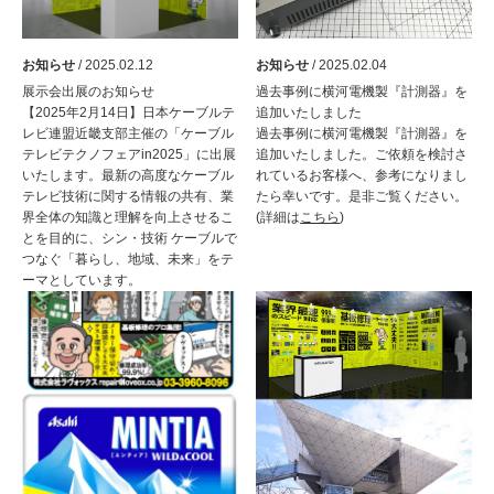
お知らせ
/ 2025.02.12
お知らせ
/ 2025.02.04
展示会出展のお知らせ
過去事例に横河電機製『計測器』を
【2025年2月14日】日本ケーブルテ
追加いたしました
レビ連盟近畿支部主催の「ケーブル
過去事例に横河電機製『計測器』を
テレビテクノフェアin2025」に出展
追加いたしました。ご依頼を検討さ
いたします。最新の高度なケーブル
れているお客様へ、参考になりまし
テレビ技術に関する情報の共有、業
たら幸いです。是非ご覧ください。
界全体の知識と理解を向上させるこ
(詳細は
こちら
)
とを目的に、シン・技術 ケーブルで
つなぐ「暮らし、地域、未来」をテ
ーマとしています。