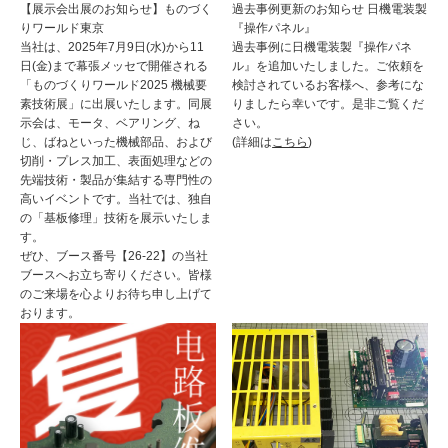
【展示会出展のお知らせ】ものづく
過去事例更新のお知らせ 日機電装製
りワールド東京
『操作パネル』
当社は、2025年7月9日(水)から11
過去事例に日機電装製『操作パネ
日(金)まで幕張メッセで開催される
ル』を追加いたしました。ご依頼を
「ものづくりワールド2025 機械要
検討されているお客様へ、参考にな
素技術展」に出展いたします。同展
りましたら幸いです。是非ご覧くだ
示会は、モータ、ベアリング、ね
さい。
じ、ばねといった機械部品、および
(詳細は
こちら
)
切削・プレス加工、表面処理などの
先端技術・製品が集結する専門性の
高いイベントです。当社では、独自
の「基板修理」技術を展示いたしま
す。
ぜひ、ブース番号【26-22】の当社
ブースへお立ち寄りください。皆様
のご来場を心よりお待ち申し上げて
おります。