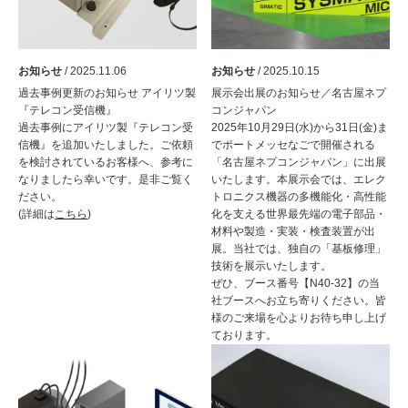
お知らせ
/ 2025.11.06
お知らせ
/ 2025.10.15
過去事例更新のお知らせ アイリツ製
展示会出展のお知らせ／名古屋ネプ
『テレコン受信機』
コンジャパン
過去事例にアイリツ製『テレコン受
2025年10月29日(水)から31日(金)ま
信機』を追加いたしました。ご依頼
でポートメッセなごで開催される
を検討されているお客様へ、参考に
「名古屋ネプコンジャパン」に出展
なりましたら幸いです。是非ご覧く
いたします。本展示会では、エレク
ださい。
トロニクス機器の多機能化・高性能
(詳細は
こちら
)
化を支える世界最先端の電子部品・
材料や製造・実装・検査装置が出
展。当社では、独自の「基板修理」
技術を展示いたします。
ぜひ、ブース番号【N40-32】の当
社ブースへお立ち寄りください。皆
様のご来場を心よりお待ち申し上げ
ております。