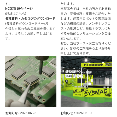
す。
たします。
NC装置 紹介ページ
本展示会では、当社の強みである独
(詳細は
こちら
)
自の「基板修理」技術をご紹介いた
各種資料・カタログのダウンロード
します。産業用ロボットや製造設備
(
各種資料ダウンロードページ
)
などの機器の延命、メンテナンスコ
今後とも変わらぬご愛顧を賜ります
ストの削減など、基板トラブルに対
よう、よろしくお願い申し上げま
する革新的なソリューションをご提
す。
案いたします。
ぜひ、当社ブースへお立ち寄りくだ
さい。皆様のご来場を心よりお待ち
申し上げております。
お知らせ
/ 2026.06.23
お知らせ
/ 2026.06.10