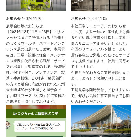
お知らせ
/ 2024.11.25
お知らせ
/ 2024.11.05
展示会出展のお知らせ
本社工場リニューアルのお知らせ
【2024年12月11日～13日】マリン
この度、より一層の生産性向上と働
メッセ福岡にて開催される「九州も
きやすい環境整備を目指し、本社工
のづくりワールド」スマートメンテ
場のリニューアルをいたしました。
ナンス展に出展いたします。本展示
今回のリニューアルを機に、より一
会は、工場・設備の保全・メンテナ
層お客様にご満足いただけるサービ
ンス業務に使用される製品・サービ
スを提供できるよう、社員一同努め
スが出展し、製造業の工場・設備管
てまいります。
理、保守・保全、メンテナンス、製
今後とも変わらぬご支援を賜ります
造・生産技術、DX推進、経営部門
よう、よろしくお願い申し上げま
の方々と活発に商談が行われる九州
す。
最大級 420社が出展する展示会で
工場見学も随時受付しておりますの
す。弊社ブース『8-23』にて皆様の
で、ぜひお気軽に営業担当までお問
ご来場をお待ちしております。
い合わせください。