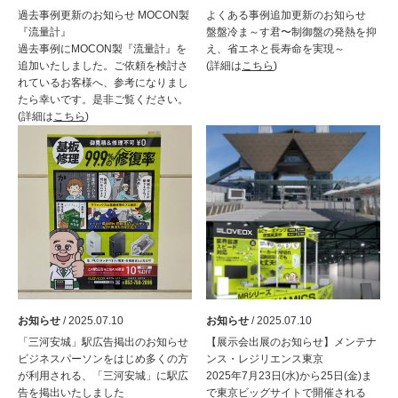
過去事例更新のお知らせ MOCON製
よくある事例追加更新のお知らせ
『流量計』
盤盤冷ま～す君〜制御盤の発熱を抑
過去事例にMOCON製『流量計』を
え、省エネと長寿命を実現～
追加いたしました。ご依頼を検討さ
(詳細は
こちら
)
れているお客様へ、参考になりまし
たら幸いです。是非ご覧ください。
(詳細は
こちら
)
お知らせ
/ 2025.07.10
お知らせ
/ 2025.07.10
「三河安城」駅広告掲出のお知らせ
【展示会出展のお知らせ】メンテナ
ビジネスパーソンをはじめ多くの方
ンス・レジリエンス東京
が利用される、「三河安城」に駅広
2025年7月23日(水)から25日(金)ま
告を掲出いたしました
で東京ビッグサイトで開催される