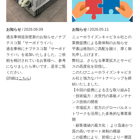
お知らせ
/ 2026.06.09
お知らせ
/ 2026.05.11
過去事例追加更新のお知らせ／ナブ
ニューホライズンキャピタル社との
テスコ製『サーボドライバ』
業務提携による新体制のお知らせ
過去事例にナブテスコ製『サーボド
平素は格別のご高配を賜り、厚く御
ライバ』を追加いたしました。ご依
礼申し上げます。
頼を検討されているお客様へ、参考
弊社は、さらなる事業拡大とサービ
になりましたら幸いです。是非ご覧
スの高度化を目指し、
ください。
このたびニューホライズンキャピタ
(詳細は
こちら
)
ル社と強力なパートナーシップを締
結いたしました。
【今回の提携による主な取り組み】
・技術協力：次世代の基板メンテナ
ンス技術の開発
・市場拡大：双方のグローバルネッ
トワークを活用した多角的な事業展
開
・顧客価値の最大化： より迅速かつ
質の高いサポート体制の構築
この提携により、皆様により一層貢