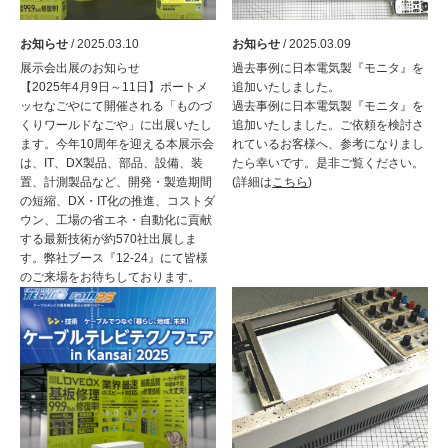
お知らせ
/ 2025.03.10
お知らせ
/ 2025.03.09
展示会出展のお知らせ
過去事例に日本電気製『モニタ』を
【2025年4月9日～11日】ポートメ
追加いたしました。
ッセなごやにて開催される「ものづ
過去事例に日本電気製『モニタ』を
くりワールドなごや」に出展いたし
追加いたしました。ご依頼を検討さ
ます。今年10周年を迎える本展示会
れているお客様へ、参考になりまし
は、IT、DX製品、部品、設備、装
たら幸いです。是非ご覧ください。
置、計測製品など、開発・製造期間
(詳細は
こちら
)
の短縮、DX・IT化の推進、コストダ
ウン、工場の省エネ・自動化に貢献
する最新技術が約570社出展しま
す。弊社ブース『12-24』にて皆様
のご来場をお待ちしております。