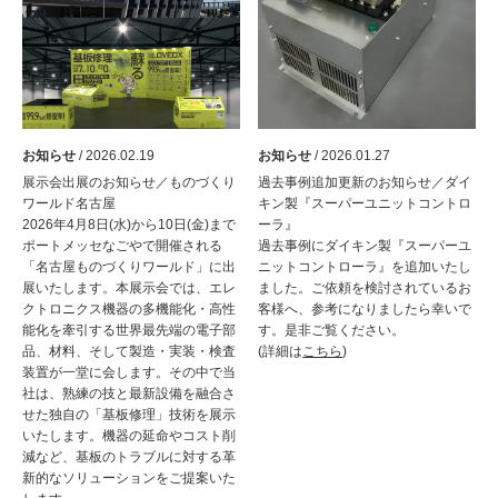
お知らせ
/ 2026.02.19
お知らせ
/ 2026.01.27
展示会出展のお知らせ／ものづくり
過去事例追加更新のお知らせ／ダイ
ワールド名古屋
キン製『スーパーユニットコントロ
2026年4月8日(水)から10日(金)まで
ーラ』
ポートメッセなごやで開催される
過去事例にダイキン製『スーパーユ
「名古屋ものづくりワールド」に出
ニットコントローラ』を追加いたし
展いたします。本展示会では、エレ
ました。ご依頼を検討されているお
クトロニクス機器の多機能化・高性
客様へ、参考になりましたら幸いで
能化を牽引する世界最先端の電子部
す。是非ご覧ください。
品、材料、そして製造・実装・検査
(詳細は
こちら
)
装置が一堂に会します。その中で当
社は、熟練の技と最新設備を融合さ
せた独自の「基板修理」技術を展示
いたします。機器の延命やコスト削
減など、基板のトラブルに対する革
新的なソリューションをご提案いた