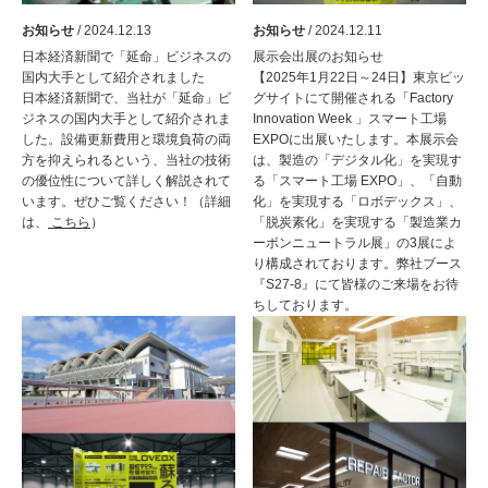
お知らせ
/ 2024.12.13
お知らせ
/ 2024.12.11
日本経済新聞で「延命」ビジネスの
展示会出展のお知らせ
国内大手として紹介されました
【2025年1月22日～24日】東京ビッ
日本経済新聞で、当社が「延命」ビ
グサイトにて開催される「Factory
ジネスの国内大手として紹介されま
Innovation Week 」スマート工場
した。設備更新費用と環境負荷の両
EXPOに出展いたします。本展示会
方を抑えられるという、当社の技術
は、製造の「デジタル化」を実現す
の優位性について詳しく解説されて
る「スマート工場 EXPO」、「自動
います。ぜひご覧ください！（詳細
化」を実現する「ロボデックス」、
は、
こちら
）
「脱炭素化」を実現する「製造業カ
ーボンニュートラル展」の3展によ
り構成されております。弊社ブース
『S27-8』にて皆様のご来場をお待
ちしております。