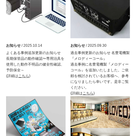
お知らせ
/ 2025.10.14
お知らせ
/ 2025.09.30
よくある事例追加更新のお知らせ
過去事例更新のお知らせ 名豊電機製
長期保管品の動作確認〜専用治具を
『メロディーコール』
使用した動作不明品の健全性確認、
過去事例に名豊電機製『メロディー
予防保全～
コール』を追加いたしました。ご依
(詳細は
こちら
)
頼を検討されているお客様へ、参考
になりましたら幸いです。是非ご覧
ください。
(詳細は
こちら
)