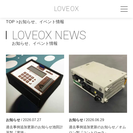
LOVEOX
TOP
お知らせ、イベント情報
LOVEOX NEWS
PHILOSOPHY
お知らせ、イベント情報
フィロソフィー
COMPANY PROFILE
会社情報
SERVICE
サービス内容
INTERVIEW
お客様インタビュー
お知らせ
/ 2026.07.27
お知らせ
/ 2026.06.29
RECRUIT
過去事例追加更新のお知らせ池田計
過去事例追加更新のお知らせ／オム
器製『電源』
ロン製『コントローラ』