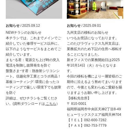
お知らせ
/ 2025.09.12
お知らせ
/ 2025.09.01
NEWチラシのお知らせ
九州支店の移転のお知らせ
本チラシでは、これまでメインでご
いつもお世話になっております。
紹介していた修理サービス以外に、
このたびラヴォックス九州支店は、
以下のようなサービスをまとめてご
業務拡大のため下記の住所へ移転す
紹介しています。
ることになりました。
まも~る君：電源立ち上げ時の突入
新オフィスでの業務開始日は2025
電流を制御し故障発生を防ぐ
年10月14日（火）からとなりま
盤盤さま~す君：熱放射シリコンシ
す。
ート。信越化学工業とコラボ商品！
今回の移転を機により一層皆様のご
基板コーティング: 環境に合ったコ
期待に沿えるよう努めてまいります
ーティングで厳しい環境下でも故障
ので、今後とも変わらぬご愛顧を賜
を防ぐ
りますようお願い申し上げます。
詳細は、ぜひチラシをご覧くださ
【移転先住所】
い。(資料ダウンロードは
こちら
）
〒 810-0001
福岡県福岡市中央区天神2丁目8-49
ヒューリックスクエア福岡天神704
【ＴＥＬ】092-600-7282
【ＦＡＸ】092-753-7779