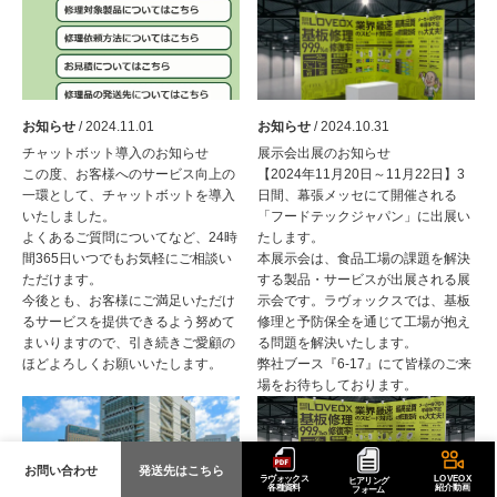
お知らせ
/ 2024.11.01
お知らせ
/ 2024.10.31
チャットボット導入のお知らせ
展示会出展のお知らせ
この度、お客様へのサービス向上の
【2024年11月20日～11月22日】3
一環として、チャットボットを導入
日間、幕張メッセにて開催される
いたしました。
「フードテックジャパン」に出展い
よくあるご質問についてなど、24時
たします。
間365日いつでもお気軽にご相談い
本展示会は、食品工場の課題を解決
ただけます。
する製品・サービスが出展される展
今後とも、お客様にご満足いただけ
示会です。ラヴォックスでは、基板
るサービスを提供できるよう努めて
修理と予防保全を通じて工場が抱え
まいりますので、引き続きご愛顧の
る問題を解決いたします。
ほどよろしくお願いいたします。
弊社ブース『6-17』にて皆様のご来
場をお待ちしております。
お問い合わせ
発送先はこちら
ラヴォックス
LOVEOX
ヒアリング
各種資料
紹介動画
フォーム