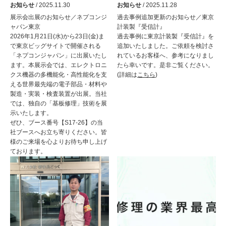
お知らせ
/ 2025.11.30
お知らせ
/ 2025.11.28
展示会出展のお知らせ／ネプコンジ
過去事例追加更新のお知らせ／東京
ャパン東京
計装製『受信計』
2026年1月21日(水)から23日(金)ま
過去事例に東京計装製『受信計』を
で東京ビッグサイトで開催される
追加いたしました。ご依頼を検討さ
「ネプコンジャパン」に出展いたし
れているお客様へ、参考になりまし
ます。本展示会では、エレクトロニ
たら幸いです。是非ご覧ください。
クス機器の多機能化・高性能化を支
(詳細は
こちら
)
える世界最先端の電子部品・材料や
製造・実装・検査装置が出展。当社
では、独自の「基板修理」技術を展
示いたします。
ぜひ、ブース番号【S17-26】の当
社ブースへお立ち寄りください。皆
様のご来場を心よりお待ち申し上げ
ております。