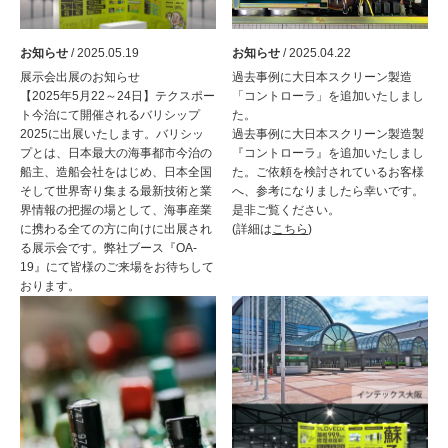
お知らせ
/ 2025.05.19
お知らせ
/ 2025.04.22
展示会出展のお知らせ
過去事例に大日本スクリーン製造
【2025年5月22～24日】テクスポー
「コントローラ」を追加いたしまし
ト今治にて開催されるバリシップ
た。
2025に出展いたします。バリシッ
過去事例に大日本スクリーン製造製
プとは、日本最大の海事都市今治の
『コントローラ』を追加いたしまし
船主、造船会社をはじめ、日本全国
た。ご依頼を検討されているお客様
そして世界寄り集まる最新技術と業
へ、参考になりましたら幸いです。
界情報の把握の場として、海事産業
是非ご覧ください。
に携わる全ての方に向けに出展され
(詳細は
こちら
)
る展示会です。弊社ブース『OA-
19』にて皆様のご来場をお待ちして
おります。