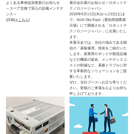
よくある事例追加更新のお知らせ
展示会出展のお知らせ／ロボットテ
～スペア交換で安心の設備メンテナ
クノロジージャパン
ンス～
2026年6月11日(木)から13日(土)ま
(詳細は
こちら
)
で、Aichi Sky Expo（愛知県国際展
示場）にて開催される「ロボットテ
クノロジージャパン」に出展いたし
ます。
本展示会では、当社の強みである独
自の「基板修理」技術をご紹介いた
します。産業用ロボットや製造設備
などの機器の延命、メンテナンスコ
ストの削減など、基板トラブルに対
する革新的なソリューションをご提
案いたします。
ぜひ、当社ブースへお立ち寄りくだ
さい。皆様のご来場を心よりお待ち
申し上げております。