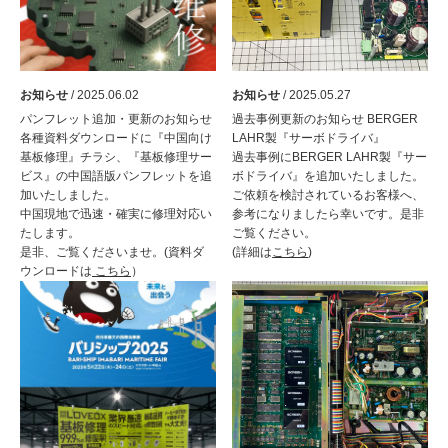
お知らせ
/ 2025.06.02
お知らせ
/ 2025.05.27
パンフレット追加・更新のお知らせ
過去事例更新のお知らせ BERGER
各種資料ダウンロードに『中国向け
LAHR製『サーボドライバ』
基板修理』チラシ、『基板修理サー
過去事例にBERGER LAHR製『サー
ビス』の中国語版パンフレットを追
ボドライバ』を追加いたしました。
加いたしました。
ご依頼を検討されているお客様へ、
中国現地で迅速・確実に修理対応い
参考になりましたら幸いです。是非
たします。
ご覧ください。
是非、ご覧くださいませ。(資料ダ
(詳細は
こちら
)
ウンロードは
こちら
）