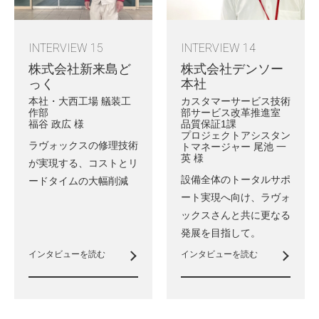
INTERVIEW 15
INTERVIEW 14
株式会社新来島ど
株式会社デンソー
っく
本社
本社・大西工場 艤装工
カスタマーサービス技術
作部
部サービス改革推進室
福谷 政広 様
品質保証1課
プロジェクトアシスタン
ラヴォックスの修理技術
トマネージャー 尾池 一
英 様
が実現する、
コストとリ
設備全体のトータルサポ
ードタイムの大幅削減
ート実現へ向け、
ラヴォ
ックスさんと共に更なる
発展を目指して。
インタビューを読む
インタビューを読む