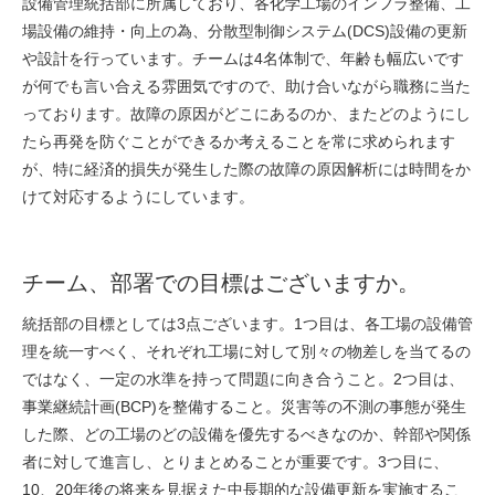
設備管理統括部に所属しており、各化学工場のインフラ整備、工
採用情報
場設備の維持・向上の為、分散型制御システム(DCS)設備の更新
GREEN CHALLENGE
や設計を行っています。チームは4名体制で、年齢も幅広いです
が何でも言い合える雰囲気ですので、助け合いながら職務に当た
環境への取り組み
っております。故障の原因がどこにあるのか、またどのようにし
/
お問い合わせ
発送先
たら再発を防ぐことができるか考えることを常に求められます
が、特に経済的損失が発生した際の故障の原因解析には時間をか
けて対応するようにしています。
チーム、部署での目標はございますか。
統括部の目標としては3点ございます。1つ目は、各工場の設備管
理を統一すべく、それぞれ工場に対して別々の物差しを当てるの
ではなく、一定の水準を持って問題に向き合うこと。2つ目は、
事業継続計画(BCP)を整備すること。災害等の不測の事態が発生
した際、どの工場のどの設備を優先するべきなのか、幹部や関係
者に対して進言し、とりまとめることが重要です。3つ目に、
10、20年後の将来を見据えた中長期的な設備更新を実施するこ