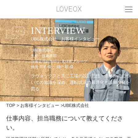
LOVEOX
INTERVIEW
PHILOSOPHY
UBE株式会社 お客様インタビュー
フィロソフィー
UBE株式会社
生産・技術本部
COMPANY PROFILE
設備管理統括部 計電技術グループ
徳光 周平 様 ・ 畑中 聡 様
会社情報
ラヴォックスと共に工場の設計思想・運転原理につ
SERVICE
いての知識を深め、
運転状況の最適化と設備改良を
図る
サービス内容
INTERVIEW
TOP
お客様インタビュー
UBE株式会社
お客様インタビュー
仕事内容、担当職務について教えてくださ
い。
RECRUIT