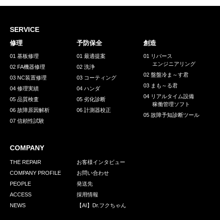
SERVICE
修理
予防保全
創造
01 基板修理
01 最適提案
01 リバース
エンジニアリング
02 FA機器修理
02 洗浄
02 盤盤冷ま～す君
03 NC装置修理
03 コーティング
03 まも～る君
04 修理実績
04 ハンダ
04 リアルタイム設備
05 品質検査
05 劣化診断
稼働管理ソフト
06 故障原因解析
06 計測器校正
05 故障予知診断ツール
07 信頼性試験
COMPANY
THE REPAIR
お客様インタビュー
COMPANY PROFILE
お問い合わせ
PEOPLE
発送先
ACCESS
採用情報
NEWS
【AI】Dr.フクちゃん